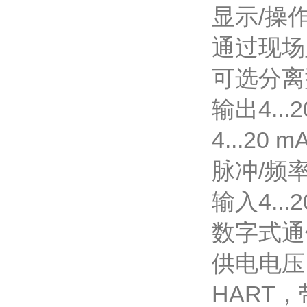
显示/
通过现场
可选分离
输出
4..
4...20 m
脉冲/频率
输入
4...
数字式通
供电
HART，