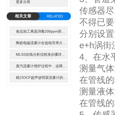
更多分类
传感器尽
相关文章
RELATED
不得已要
ARTICLE
分别设置
食品加工果蔬消毒200ppm医用机械2000ppm有效氯在线监测方案
e+h涡
陶瓷电磁流量计在低电导率介质中为何容易失效？
4、在水
MLSS在线分析仪校准步骤详解，确保监测数据精准
测量气体
蒸汽流量计维护过程中，这两个问题千万不可马虎
在管线的
精川OCF超声波明渠流量计的巴歇尔槽相关参数及安装方法
测量液体
在管线的
5、传感