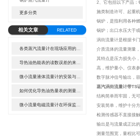
锅炉蒸汽流量计
2、它包括以下产品
施类制造许可、起重
更多分类
锅炉，是指利用各种燃
相关文章
RELATED
锅炉；出口水压大于或
ARTICLE
涡街流量计是根据卡门
各类蒸汽流量计在现场应用的特点
介质流体的流量测量
其特点是压力损失小
导热油热能表的读数误差的来源有哪些？
高，维护量小。仪表参
微小流量液体流量计的安装与调试全攻略
数字脉冲信号输出，
蒸汽涡街流量计带TS
如何优化导热油热量表的测量精度
结构简单而牢固，无
微小流量电磁流量计在环保监测中的作用
安装简单，维护十分
检测传感器不直接接
输出是与流量成正比
测量范围宽，量程比可