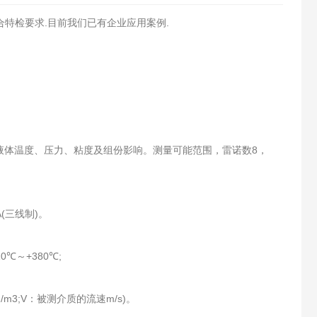
合特检要求.目前我们已有企业应用案例.
不受液体温度、压力、粘度及组份影响。测量可能范围，雷诺数8，
A(三线制)。
10℃～+380℃;
。
g/m3;V：被测介质的流速m/s)。