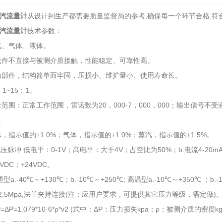
蒸汽流量计
从设计到生产都需要质量监督局的参考,确保每一个环节合格,符
蒸汽流量计
技术参数：
汽、气体、液体。
元件不直接与被测介质接触，性能稳定、可靠性高。
动部件，结构简单而牢固，压损小、维扩量小、使用寿命长。
1~15：1。
范围：正常工作范围，雷诺数为20，000-7，000，000；输出信号
0。
，指示值的±1.0%；气体，指示值的±1.0%；蒸汽，指示值的±1.5%。
压脉冲 低电平：0-1V；高电平：大于4V；占空比为50%；b.电流4-20m
VDC；+24VDC。
.-40℃～+130℃；b.-10℃～+250℃; 高温型a.-10℃～+350℃ ；b.-
-2.5Mpa,法兰夹持连接(注：应用户要求，可提供其它压力等级，需定做)
ΔP=1.079*10-6*ρ*v2 (式中：ΔP：压力损失kpa；ρ：被测介质的密度k