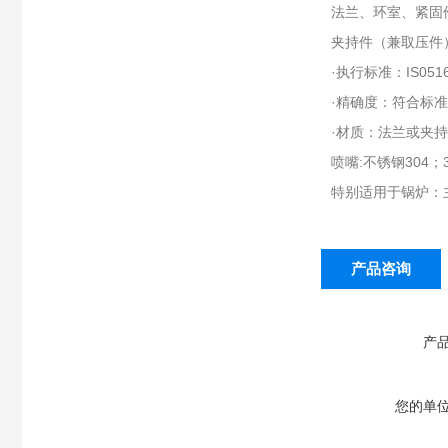
法兰、环室、紧固
夹持件（兼取压件
·执行标准：IS0516
·精确度：符合标准：
·材质：法兰或夹
喷嘴:不锈钢304；
特别适用于锅炉：
产品咨询
产
您的单