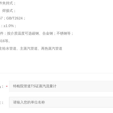
件夹持式；
）焊接式；
7；GB/T2624；
±1.0%；
持件：按介质温度可选碳钢、合金钢；不锈钢等；
316等。
主给水管道、主蒸汽管道、再热蒸汽管道
品：
位：