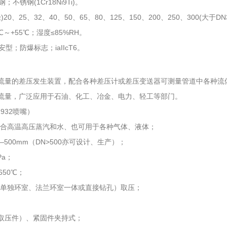
不锈钢(1Cr18Ni9Ti)。
20、25、32、40、50、65、80、125、150、200、250、300(大于
℃～+55℃；湿度≤85%RH。
型；防爆标志；iaIIcT6。
流量的差压发生装置，配合各种差压计或差压变送器可测量管道中各种流
流量，广泛应用于石油、化工、冶金、电力、轻工等部门。
1932喷嘴）
适合高温高压蒸汽和水、也可用于各种气体、液体；
—500mm（DN>500亦可设计、生产）；
Pa；
650℃；
（单独环室、法兰环室一体或直接钻孔）取压；
取压件）、紧固件夹持式；