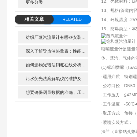
12、壳体材料：碳钢；
更多分类
13、规格(管道内径)
相关文章
RELATED
14、环境温度 -25
ARTICLE
15、防爆类型：本安
纺织厂蒸汽流量计有哪些安装要求，你知道吗？
喷嘴流量计是测量
深入了解导热油热量表：性能指标与应用范围详解
体、蒸汽、气体的
如何选购光谱法硝氮在线分析仪？关键参数一次讲清
(1)标准喷嘴（ISA
·适用介质：特别
污水荧光法溶解氧仪的维护及清洁步骤
·公称口径：DN50
想要确保测量数据的准确，压缩空气流量计必须正确的安装
·工作压力：≦42M
·工作温度：-50℃-
·取压方式：角接
·喷嘴安装方式：
法兰（直接钻孔兼