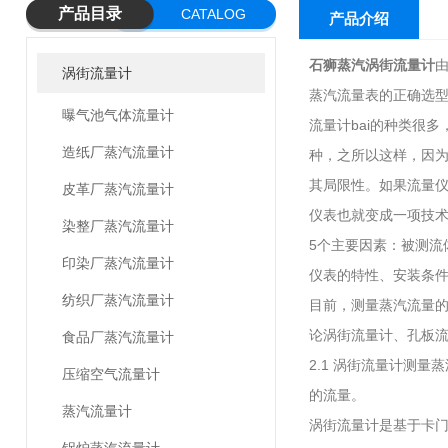
产品目录
CATALOG
产品介绍
石狮蒸汽涡街流量计
涡街流量计
蒸汽流量表的正确选
曝气池气体流量计
流量计bai的种类很
造纸厂蒸汽流量计
种，之所以这样，因为
其局限性。如果流量
皮革厂蒸汽流量计
仪表也就变成一项技
染整厂蒸汽流量计
5个主要因素：被测流
印染厂蒸汽流量计
仪表的特性、安装条
纺织厂蒸汽流量计
目前，测量蒸汽流量的
论涡街流量计、孔板
食品厂蒸汽流量计
2.1 涡街流量计测
压缩空气流量计
的流量。
蒸汽流量计
涡街流量计是基于卡门