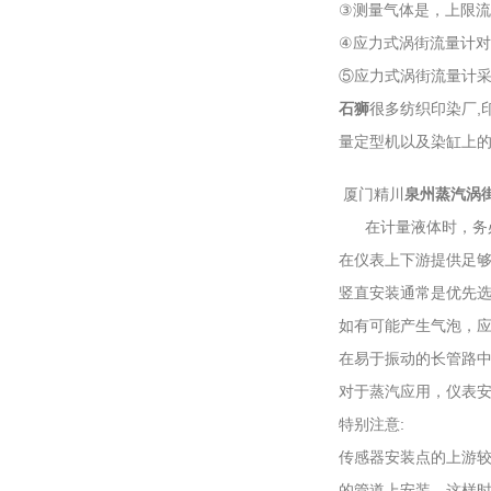
③测量气体是，上限流
④应力式涡街流量计
⑤应力式涡街流量计采
石狮
很多纺织印染厂,
量定型机以及染缸上的
厦门精川
泉州蒸汽涡
在计量液体时，务必
在仪表上下游提供足
竖直安装通常是优先
如有可能产生气泡，
在易于振动的长管路
对于蒸汽应用，仪表
特别注意:
传感器安装点的上游
的管道上安装，这样时