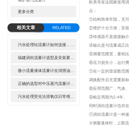
锅炉蒸汽流量计
欧美等发达国家使用
点：
更多分类
①结构简单牢固，无
相关文章
RELATED
②维护十分方便，安
ARTICLE
③传感器不直接接触
污水处理站流量计如何连接，有哪些方法？
④输出是与流量成正
⑤测量范围宽，量程比
福建涡街流量计选型及安装要求指导
⑥压力损失小，运行
微小流量液体流量计在润滑油计量中的黏度影响及修正
⑦在一定的雷诺数范
调换配件后无需重新
正确的选型对中压蒸汽流量计的使用效果很重要
⑧应用范围广，气体
污水处理荧光法溶氧仪日常维护的5大要点说明
⑨检定周期为2-4年。
同时涡街流量计也存
①涡街流量计是一种速
②测量液体时，上限流速