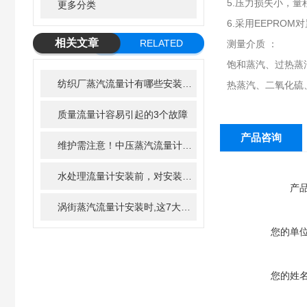
5.压力损失小，
更多分类
6.采用EEPRO
相关文章
RELATED
测量介质 ：
ARTICLE
饱和蒸汽、过热蒸
纺织厂蒸汽流量计有哪些安装要求，你知道吗？
热蒸汽、二氧化硫
质量流量计容易引起的3个故障
产品咨询
维护需注意！中压蒸汽流量计维护时需要注意这些
水处理流量计安装前，对安装场所有那些要求？
产
涡街蒸汽流量计安装时,这7大规范要严格执行
您的单
您的姓