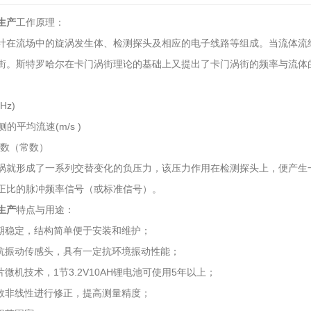
生产
工作原理：
计在流场中的旋涡发生体、检测探头及相应的电子线路等组成。当流体流
。斯特罗哈尔在卡门涡街理论的基础上又提出了卡门涡街的频率与流体的流速成
Hz)
的平均流速(m/s )
特罗哈尔系数（常数）
涡就形成了一系列交替变化的负压力，该压力作用在检测探头上，便产生
正比的脉冲频率信号（或标准信号）。
生产
特点与用途：
长期稳定，结构简单便于安装和维护；
和抗振动传感头，具有一定抗环境振动性能；
片微机技术，1节3.2V10AH锂电池可使用5年以上；
系数非线性进行修正，提高测量精度；