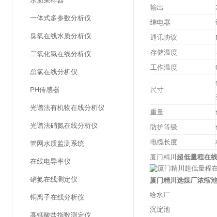
水质采样器
输出
一体式多参数分析仪
继电器
臭氧在线水质分析仪
通讯协议
存储温度
二氧化氯在线分析仪
工作温度
总氯在线分析仪
PH传感器
尺寸
光谱法有机物在线分析仪
重量
光谱法硝氮在线分析仪
防护等级
电缆长度
管网水质监测系统
厦门精川
超低量程在
在线电导率仪
硝氮在线测定仪
厦门精川
选煤厂浓缩
给水厂
铜离子在线分析仪
沉淀池
高锰酸盐指数测定仪