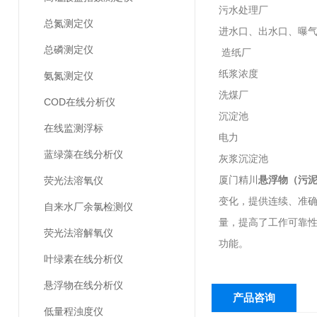
污水处理厂
总氮测定仪
进水口、出水口、曝
总磷测定仪
造纸厂
纸浆浓度
氨氮测定仪
洗煤厂
COD在线分析仪
沉淀池
在线监测浮标
电力
蓝绿藻在线分析仪
灰浆沉淀池
厦门精川
悬浮物（污
荧光法溶氧仪
变化，提供连续、准
自来水厂余氯检测仪
量，提高了工作可靠
荧光法溶解氧仪
功能。
叶绿素在线分析仪
悬浮物在线分析仪
产品咨询
低量程浊度仪