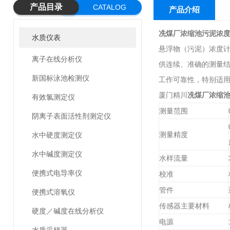
产品目录
CATALOG
产品介绍
冼煤厂浓缩池污泥浓
水质仪表
悬浮物（污泥）浓度
离子在线分析仪
供连续、准确的测量
新国标泳池检测仪
工作可靠性，特别适
厦门精川
冼煤厂浓缩
有效氯测定仪
测量范围
阴离子表面活性剂测定仪
测量精度
水中硬度测定仪
水中碱度测定仪
水样流量
便携式电导率仪
校准
管件
便携式溶氧仪
传感器主要材料
硬度／碱度在线分析仪
电源