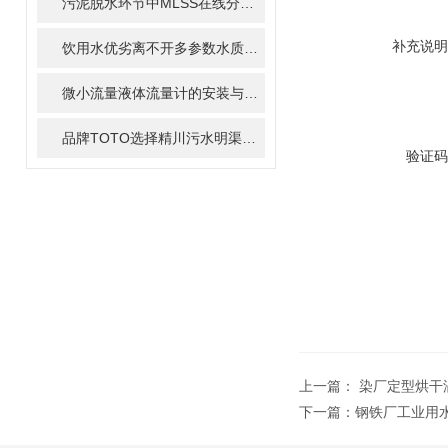
污泥脱水环节中MLSS在线分析仪的关键作用
补充说明
饮用水优劣离不开多参数水质分析仪的检测
微小流量液体流量计的安装与调试全攻略
品牌TOTO选择精川污水明渠流量计计量，共同保护环境
验证码
上一篇：
染厂定型烘干
下一篇：
钢铁厂工业用