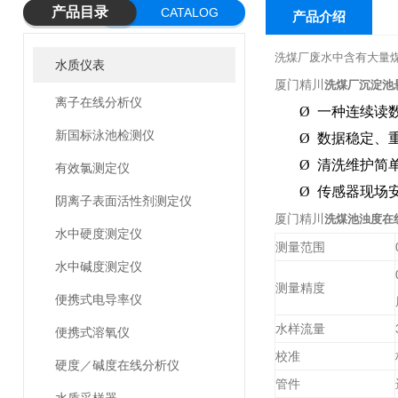
产品目录
CATALOG
产品介绍
洗煤厂废水中含有大量
水质仪表
厦门精川
洗煤厂沉淀池
离子在线分析仪
Ø
一种连续读
新国标泳池检测仪
Ø
数据稳定、
Ø
清洗维护简
有效氯测定仪
Ø
传感器现场
阴离子表面活性剂测定仪
厦门精川
洗煤池浊度在
水中硬度测定仪
测量范围
水中碱度测定仪
测量精度
便携式电导率仪
水样流量
便携式溶氧仪
校准
硬度／碱度在线分析仪
管件