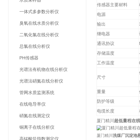
水质采样器
传感器主要材料
一体式多参数分析仪
电源
臭氧在线水质分析仪
输出
继电器
二氧化氯在线分析仪
通讯协议
总氯在线分析仪
存储温度
PH传感器
工作温度
光谱法有机物在线分析仪
尺寸
光谱法硝氮在线分析仪
重量
管网水质监测系统
防护等级
在线电导率仪
电缆长度
硝氮在线测定仪
厦门精川
超低量程在
铜离子在线分析仪
厦门精川
洗煤厂沉淀池
高锰酸盐指数测定仪