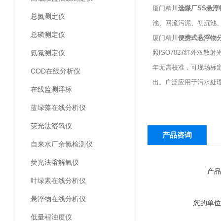
厦门精川
选煤厂SS悬浮
总氮测定仪
池、回流污泥、初沉池
总磷测定仪
厦门精川
便携式悬浮物
氨氮测定仪
照ISO7027红外双
年无需校准，可现场标
COD在线分析仪
出。广泛应用于污水处
在线监测浮标
蓝绿藻在线分析仪
荧光法溶氧仪
产品咨询
自来水厂余氯检测仪
荧光法溶解氧仪
产品
叶绿素在线分析仪
悬浮物在线分析仪
您的单位
低量程浊度仪