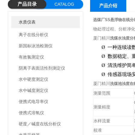
产品目录
CATALOG
产品介绍
选煤厂SS悬浮物在线分
水质仪表
物处理过程、分析净
离子在线分析仪
厦门精川
洗煤水浊度分
新国标泳池检测仪
Ø
一种连续读
Ø
数据稳定、
有效氯测定仪
Ø
清洗维护简
阴离子表面活性剂测定仪
Ø
传感器现场
水中硬度测定仪
厦门精川
洗煤池浊度在
水中碱度测定仪
测量范围
便携式电导率仪
测量精度
便携式溶氧仪
水样流量
硬度／碱度在线分析仪
校准