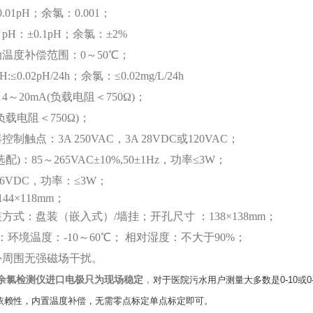
.01pH；
余氯
：
0.001
；
：
pH：±0.
1
pH；
余氯
：
±2%
温度补偿范围：0～50℃；
≤0.02pH/24h；
余氯：
≤0.02
mg/L/24h
：
4～20mA(负载电阻＜750Ω)；
(负载电阻＜750Ω)；
器控制触点：
3
A 250VAC，
3
A 28VDC或120VAC；
配)：85
～
265
VAC±10%,50±1Hz，功率≤3W；
6
VDC，功率：≤
3
W；
44×11
8
mm；
装方式：盘装（嵌入式）
/墙挂
；开孔尺寸 ：138×138mm；
：环境温度：-10～60℃； 相对湿度：不大于90%；
周围无强磁场干扰。
余氯检测仪进口电极只为现场稳定
，
对于医院污水用户测量大多数是0-10或0-
ph依赖性，内置温度补偿，无需零点标定单点标定即可。