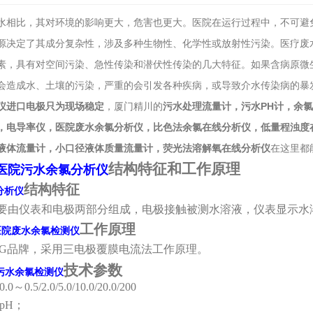
水相比，其对环境的影响更大，危害也更大。医院在运行过程中，不可避
源决定了其成分复杂性，涉及多种生物性、化学性或放射性污染。医疗废
素，具有对空间污染、急性传染和潜伏性传染的几大特征。如果含病原微
会造成水、土壤的污染，严重的会引发各种疾病，或导致介水传染病的暴
仪进口电极只为现场稳定
，厦门精川的
污水处理流量计，污水PH计，余
，电导率仪，医院废水余氯分析仪，比色法余氯在线分析仪，低量程浊度
液体流量计，小口径液体质量流量计，荧光法溶解氧在线分析仪
在这里都
结构特征和工作原理
医院污水余氯分析仪
结构特征
分析仪
要由仪表和电极两部分组成，电极接触被测水溶液，仪表显示水
工作原理
医院废水余氯检测仪
RG品牌，采用三电极覆膜电流法工作原理。
技术参数
污水余氯检测仪
0.0
～
0.5/2.0/5.0/10.0/20.0/200
pH；