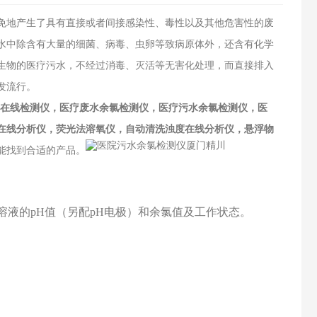
免地产生了具有直接或者间接感染性、毒性以及其他危害性的废
水中除含有大量的细菌、病毒、虫卵等致病原体外，还含有化学
生物的医疗污水，不经过消毒、灭活等无害化处理，而直接排入
发流行。
氯在线检测仪，医疗废水余氯检测仪，医疗污水余氯检测仪，医
在线分析仪，荧光法溶氧仪，自动清洗浊度在线分析仪，悬浮物
能找到合适的产品。
溶液的pH值
（另配
pH电极
）
和
余氯
值及工作状态。