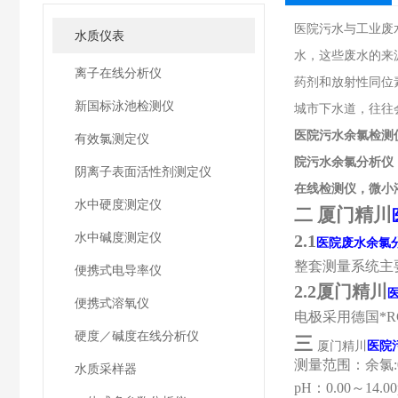
医院污水与工业废
水质仪表
水，这些废水的来
离子在线分析仪
药剂和放射性同位
新国标泳池检测仪
城市下水道，往往
医院污水余氯检测
有效氯测定仪
院污水余氯分析仪
阴离子表面活性剂测定仪
在线检测仪，微小
水中硬度测定仪
二 厦门精川
水中碱度测定仪
2.1
医院废水余氯
整套测量系统主
便携式电导率仪
2.2厦门精川
便携式溶氧仪
电极采用德国*
硬度／碱度在线分析仪
三
厦门精川
医院
测量范围
：
余氯:
水质采样器
pH
：
0.00
～
14.00