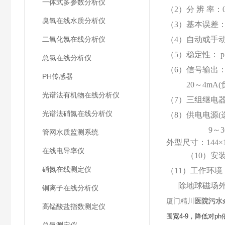
一体式多参数分析仪
（2）分
辨
率：0
臭氧在线水质分析仪
（3）基本误差
二氧化氯在线分析仪
（4）自动或手动
（5）稳定性： pH:
总氯在线分析仪
（6）信号输出
PH传感器
20～4mA
光谱法有机物在线分析仪
（7）三组继电
光谱法硝氮在线分析仪
（8）
供电电源(选
9
～
3
管网水质监测系统
外型尺寸：144×1
在线电导率仪
（10）安
硝氮在线测定仪
（11）工作环境
除地球磁场外
铜离子在线分析仪
厦门精川
医院污水
高锰酸盐指数测定仪
围宽4-9，降低对