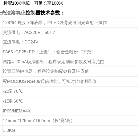
10
100
标配
米电缆，可延长至
米
荧光法溶氧仪
控制器技术参数：
128*64
LED
图形点阵液晶，带
强背光可阳光直射下操作
AC220V
50HZ
交流供电：
、
DC24V
直流供电：
PA66+GF25+FR
（上盖）；铝合金喷粉（下壳）
4-20mA
两路
模拟输出，程序设定响应参数及对应范围
设置三路继电器，程序设定响应参数及响应值
MODBUS RS485
配
通信功能，可实时传输测量值
-20
70℃
到
-15
60℃
到
IP65/NEMA4X
145mm*125mm*162mm
*
*
（长
宽
高）
1.3KG