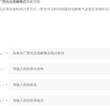
厂荧光法溶解氧仪
测量范围:
仪采用非线性的计算方式（荧光淬灭时间间隔和溶解氧气浓度呈非线性关
品：
位：
名：
话：