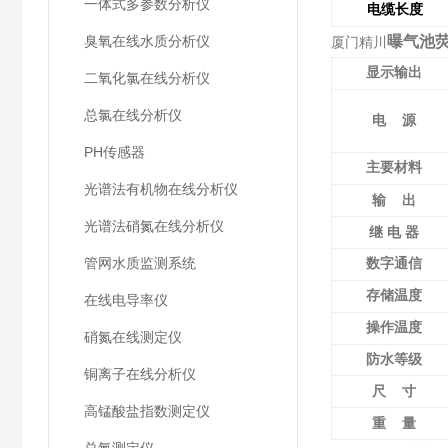
一体式多参数分析仪
电缆长度
臭氧在线水质分析仪
曝气池
厦门精川
显示输出
二氧化氯在线分析仪
总氯在线分析仪
电
源
PH传感器
主要材料
光谱法有机物在线分析仪
输
出
光谱法硝氮在线分析仪
继
电
器
管网水质监测系统
数字通信
存储温度
在线电导率仪
操作温度
硝氮在线测定仪
防水等级
铜离子在线分析仪
尺
寸
高锰酸盐指数测定仪
重
量