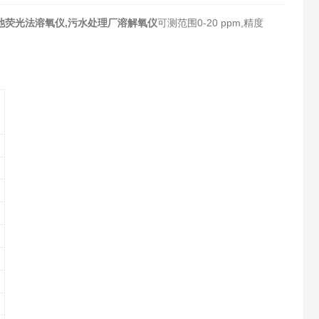
池荧光法溶氧仪,污水处理厂溶解氧仪
可测范围0-20 ppm,精度