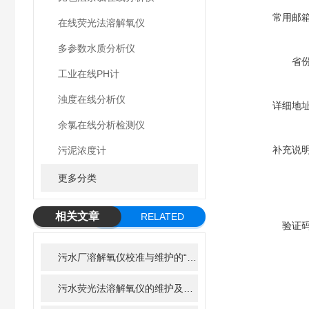
常用邮
在线荧光法溶解氧仪
多参数水质分析仪
省
工业在线PH计
浊度在线分析仪
详细地
余氯在线分析检测仪
补充说
污泥浓度计
更多分类
相关文章
RELATED
验证
ARTICLE
污水厂溶解氧仪校准与维护的“八项注意”，延长寿命50%
污水荧光法溶解氧仪的维护及清洁步骤