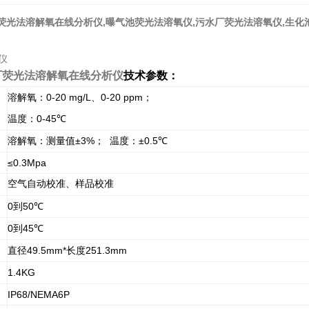
荧光法溶解氧在线分析仪
,曝气池荧光法溶氧仪,污水厂荧光法溶氧仪,生化
厂荧光法溶解氧在线分析仪
技术参数：
0-20 mg/L
0-20 ppm
溶解氧：
、
；
0-45℃
温度：
±3%
±0.5℃
溶解氧：测量值
；
温度：
≤0.3Mpa
空气自动校准、样品校准
0
50℃
到
0
45℃
到
49.5mm*
251.3mm
直径
长度
1.4KG
IP68/NEMA6P