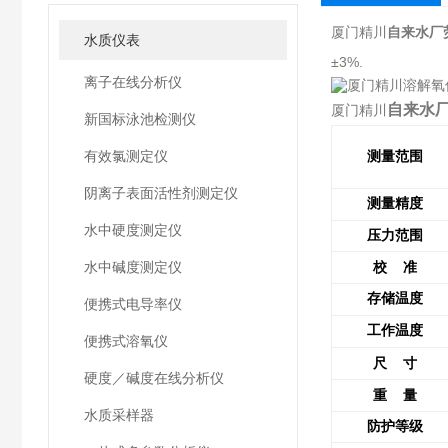
厦门精川
自来水厂
水质仪表
±3%.
离子在线分析仪
自来水
厦门精川
新国标泳池检测仪
有效氯测定仪
测量范围
阴离子表面活性剂测定仪
测量精度
水中硬度测定仪
压力范围
水中碱度测定仪
校
准
存储温度
便携式电导率仪
工作温度
便携式溶氧仪
尺
寸
硬度／碱度在线分析仪
重
量
水质采样器
防护等级