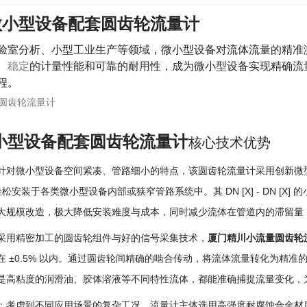
微小型设备配套圆齿轮流量计
验室分析、小型工业生产等领域，微小型设备对流体流量的精准
、
稳定
的计量性能和可靠的耐用性，成为微小型设备实现精确流
程。
小型设备配套圆齿轮流量计
核心技术优势
针对微小型设备空间紧凑、管路细小的特点，该圆齿轮流量计采用创新微型化结构
可轻松安装于各类微小型设备内部或狭窄管路系统中。其 DN [X] - DN 
大规模改造，极大降低安装难度与成本，同时减少流体在管道内的滞留量
采用精密加工的圆齿轮组件与好的信号采集技术，
厦门精川小流量圆齿轮
在 ±0.5% 以内。通过圆齿轮间精确的啮合传动，将流体流量转化为精
是高粘度的润滑油、胶体溶液等不同特性流体，都能准确捕捉流量变化，
：考虑到不同应用场景的复杂工况，流量计主体选用高强度耐腐蚀合金材