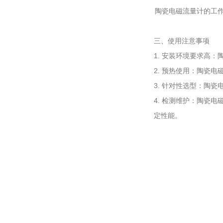
陶
瓷
电
磁
流
量
计
的
工
三
、
使用
注意
事
项
1
.
安
装
环
境
要
求
高
：
2
.
预
热
使用
：
陶
瓷
电
3
.
针
对
性
选
型
：
陶
瓷
4
.
检
测
维
护
：
陶
瓷
电
定
性
能
。