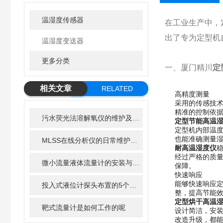
温湿度传感器
在工业生产中，
出了专为定型机
温湿度变送器
更多分类
一、厦门精川
定
相关文章
RELATED
高精度测量
采用的传感技
ARTICLE
精准的控制依
污水荧光法溶解氧仪的维护及清洁步骤
定型节能高温
定型机内部温
也能准确测量
MLSS在线分析仪的日常维护：清洁、校准与耗材更换指南
耐高温湿度仪
经过严格的质
微小流量液体流量计的安装与调试全攻略
保障。
快速响应
能够快速响应
投入式液位计探头布置的5个黄金法则
整，提高节能
定型烘干高温
靶式流量计是如何工作的呢
设计简洁，安
改造升级，都