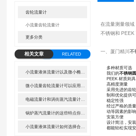
齿轮流量计
在流量测量领域
小流量齿轮流量计
不锈钢和 PEE
更多分类
一、厦门精川
不
相关文章
RELATED
ARTICLE
多种材质可选
小流量液体流量计以及微小椭圆齿轮流量计在净水器中的应用前景
我们的
不锈钢
PEEK 材质
高精度测量
微小流量齿轮流量计可以应用到哪些行业?
采用先进的齿
制和优化提供
电磁流量计和涡街蒸汽流量计及超声波流量计的优缺点
稳定性强
经过严格的质
动等因素的影
锅炉蒸汽流量计的这些特点你知道吗
安装方便
设计简洁，安
小流量液体流量计如何选择合适的小流量流量计？
都能轻松实现