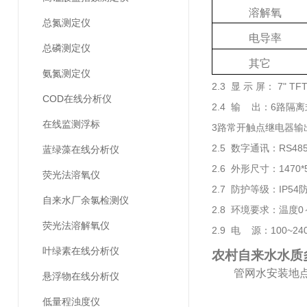
溶解氧
总氮测定仪
电导率
总磷测定仪
其它
氨氮测定仪
2.3 显 示 屏： 7"
COD在线分析仪
2.4 输 出：6路隔离
在线监测浮标
3路常开触点继电器输
2.5 数字通讯：RS4
蓝绿藻在线分析仪
2.6 外形尺寸：1470*
荧光法溶氧仪
2.7 防护等级：IP
自来水厂余氯检测仪
2.8 环境要求：温度0～
荧光法溶解氧仪
2.9 电 源：100~240
叶绿素在线分析仪
农村自来水水质
管网水安装地
悬浮物在线分析仪
低量程浊度仪