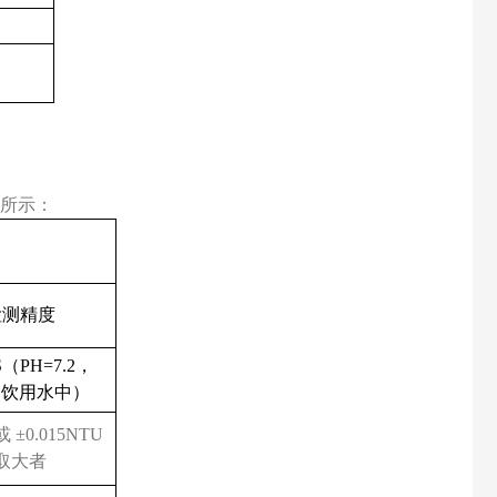
，
所示：
检测精度
S
（
PH=7.2
，
的饮用水中）
或 ±
0.015NTU
取大者