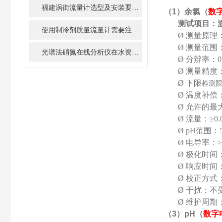
福建涡街流量计选型及安装要求指导
（
1
）余氯（
数
测试项目：游
使用制冷剂质量流量计需要注意的细节有哪些
Ø
测量原理
Ø
测量范围：余
光谱法硝氮在线分析仪在水资源管理中的重要性与作用
Ø
分辨率：0.
Ø
测量精度：
Ø
下限
检测限
Ø
温度补偿
Ø
允许的最大
Ø
流量：≥0.0
Ø
pH
范围：5
Ø
电导率：≥1
Ø
极化时间
Ø
响应时间：
Ø
校正方式
Ø
干扰：不
Ø
维护周期
（
3
）
pH
（
数字