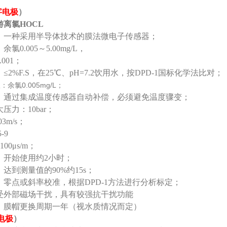
字电极
）
离氯HOCL
：一种采用半导体技术的膜法微电子传感器；
氯0.005～5.00mg/L，
001；
≤2%F.S，在25℃、pH=7.2饮用水，按DPD-1国标化学法比对；
：余氯0.005mg/L；
：通过集成温度传感器自动补偿，必须避免温度骤变；
压力：10bar；
3m/s；
-9
00μs/m；
：开始使用约2小时；
达到测量值的90%约15s；
：零点或斜率校准，根据DPD-1方法进行分析标定；
受外部磁场干扰，具有较强抗干扰功能
：膜帽更换周期一年（视水质情况而定）
电极
）