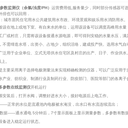
参数监测仪（余氯/浊度/PH）
运营费用低,服务量少，同时部分传感器可
外排也可以回用．
：城市居民住宅用水公共建筑用水市政、环境景观和娱乐用水消防用水。
般设在地上或地下室。有自来水的单位，运用该设备可以调度高峰用水量
工厂或村庄，只需将该设备接通水源电源，即可得到安稳的水量水压，满
，不需缔造水塔，出资小、占地少，组织活络，建成投产快。选用水气自
广泛用于企业单位、立式无塔供水住宅区及村庄的出产、日子、作业供水。适
以上。
是主要采用离子选择电极测量法来实现精确检测的仪器，可以广泛应用于
水产业、纺织业、制酒行业及制药行业、防疫部门、医院等部门的各离子
多参数在线监测仪
开机运行
源安装后，打开水阀，调整好进水大小，接好电源后上电工作。
正常——正常的水位是流通池内电极被水淹没，出水口有水流连续流出；
否有数据——通水通电 5分钟后，7寸显示面板上显示测量参数，多参数有
设备进入稳定运行状态。