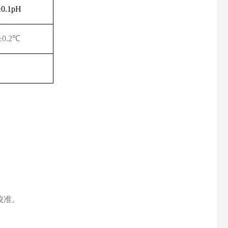
±
0.1pH
±
0.2
℃
校准。
。