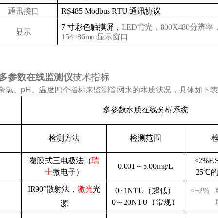
通讯接口
RS485 Modbus RTU
通讯协议
7
寸彩色触摸屏，
LED
背光，
800X480
分辨率
显示
154
×
86mm
显示窗口
多参数在线监测仪
技术指标
余氯、
pH
、温度四个指标来监测管网水的水质状况，具体如下表
多参数水质在线分析系统
检测方法
检测范围
覆膜式三电极法（
瑞
≤
2%F.
0.001
～
5.00mg/L
士
微电子）
25
℃
IR90
°散射法，
激光
光
0~1NTU
（超低）
≤±
2%
0
～
20NTU
（常规）
源