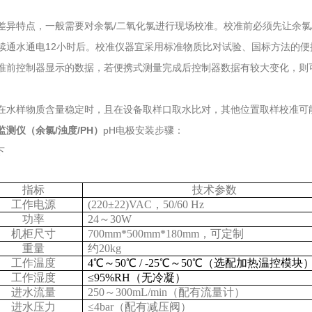
差异特点，一般需要对余氯/二氧化氯进行现场校准。校准前必须先让余氯
续通水通电12小时后。校准仪器宜采用标准物质比对试验、国标方法的便
准前控制器显示的数据，若便携式测量完成后控制器数据有较大变化，则
在水样物质含量稳定时，且在设备取样口取水比对，其他位置取样校准可
测仪（余氯/浊度/PH）
pH电极安装步骤：
下
指标
技术参数
工作电源
(220
±
22)VAC
，
50/60 Hz
功率
24
～
30W
机柜尺寸
700mm*500mm*180mm
，可定制
重量
约
20kg
工作温度
4
℃～
50
℃
/ -25
℃～
50
℃（选配加热温控模块
工作湿度
≤
95%RH
（无冷凝）
进水流量
250
～
300mL/min
（配有流量计）
进水压力
≤
4bar
（配有减压阀）