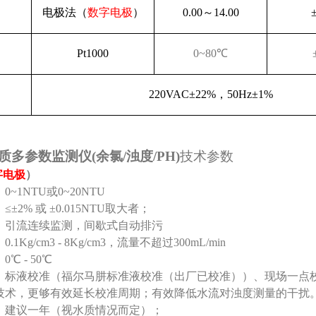
电极法（
数字电极
）
0.00
～
14.00
Pt1000
0~80
℃
220VAC
±
22%
，
50Hz
±
1%
多参数监测仪(余氯/浊度/PH)
技术参数
字电极
）
：0
~1NTU
或0~20NTU
：
≤±2% 或 ±0.015NTU取大者；
：
引流连续监测，间歇式自动排污
：
0.1Kg/cm3 - 8Kg/cm3
，流量不超过300mL/min
℃ - 50℃
：标液校准（
福尔马肼标准液校准（出厂已校准）
）、现场一点
技术，更够有效延长校准周期；有效降低水流对浊度测量的干扰
：建议一年（视水质情况而定）；