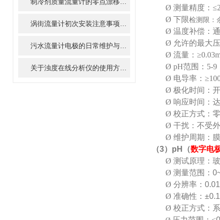
制冷剂质量流量计的零点漂移与现场修正方法
Ø
测量精度：≤2
Ø
下限
检测限：余氯
涡街流量计初次安装注意事项及日常的维护保养精川告诉您
Ø
温度补偿：
Ø
允许的最大压力
污水流量计电极的日常维护与清洗
Ø
流量：≥0.03m
Ø
pH
范围：5-9
关于浊度在线分析仪的使用方法,你了解多少?
Ø
电导率：≥100
Ø
极化时间：开
Ø
响应时间：达
Ø
校正方式：零
Ø
干扰：不受
Ø
维护周期：
（
3
）
pH
（
数字电
Ø
测试原理：
Ø
测量范围：
0
Ø
分辨率：
0.01
Ø
准确性：
±0.1
Ø
校正方式：
压力范围：
≤