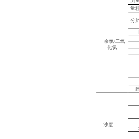
测
量
分
余氯
/
二氧
化氯
浊度