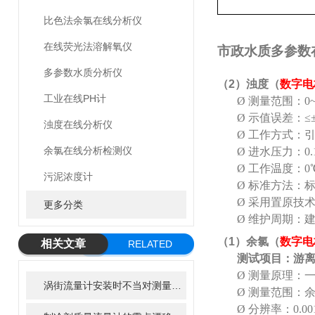
比色法余氯在线分析仪
在线荧光法溶解氧仪
市政水质多参数
多参数水质分析仪
（
2
）浊度（
数字电
工业在线PH计
Ø
测量范围：0
Ø
示值误差：
≤
浊度在线分析仪
Ø
工作方式：
余氯在线分析检测仪
Ø
进水压力：
0
Ø
工作温度：0℃ 
污泥浓度计
Ø
标准方法：
Ø
采用置原技
更多分类
Ø
维护周期：
（
1
）余氯（
数字电
相关文章
RELATED
测试项目：游离
ARTICLE
Ø
测量原理：
涡街流量计安装时不当对测量结果有什么影响
Ø
测量范围：余氯0
Ø
分辨率：0.00