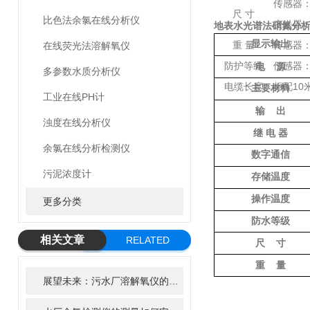
传感器：
尺 寸
比色法余氯在线分析仪
变送器：1
地表水光谱法硝氮分
显示输出
重 量
传感器：
在线荧光法溶解氧仪
防护等级
传感器：I
电
源
多参数水质分析仪
电缆长度
标配10
主要材料
工业在线PH计
输
出
浊度在线分析仪
继
电
器
余氯在线分析检测仪
数字通信
污泥浓度计
存储温度
操作温度
更多分类
防水等级
相关文章
RELATED
尺
寸
ARTICLE
重
量
展望未来：污水厂溶解氧仪的智能化、精准化趋势