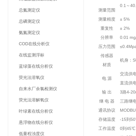
0.1～40.
总氮测定仪
测量范围
测量精度
± 5%
总磷测定仪
重复性
± 2%
氨氮测定仪
分辨率
0.01 mg
COD在线分析仪
压力范围
≤0.4Mp
在线监测浮标
传感器
机身：S
材质
蓝绿藻在线分析仪
交流供电：8
荧光法溶氧仪
电 源
直流供电
自来水厂余氯检测仪
输 出
3路4-2
荧光法溶解氧仪
继 电 器
三路继
通讯协议
MODBU
叶绿素在线分析仪
存储温度
-15到5
悬浮物在线分析仪
工作温度
0到45
低量程浊度仪