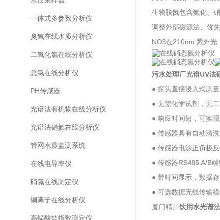
水质采样器
生物脱氮包含氨化、
一体式多参数分析仪
调整外部碳源法、优
臭氧在线水质分析仪
NO3在210nm 
二氧化氯在线分析仪
总氯在线分析仪
污水处理厂光谱UV法
● 探头直接浸入式测
PH传感器
● 无需化学试剂，无
光谱法有机物在线分析仪
● 响应时间短，可实
光谱法硝氮在线分析仪
● 传感器具有自动清
管网水质监测系统
● 传感器电源正负极
● 传感器RS485 A/
在线电导率仪
● 带时间显示，数据
硝氮在线测定仪
● 可选数据无线传输
铜离子在线分析仪
厦门精川
饮用水光谱
高锰酸盐指数测定仪