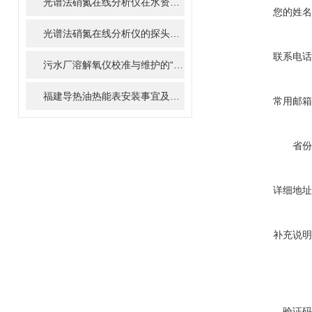
光谱法硝氮在线分析仪在水资源管理中的重要性与作用
您的姓名
光谱法硝氮在线分析仪的探头如何清洗和维护？
联系电话
污水厂溶解氧仪校准与维护的“八项注意”，延长寿命50%
福建导热油热能表安装事宜及热能计算方式
常用邮箱
省份
详细地址
补充说明
验证码