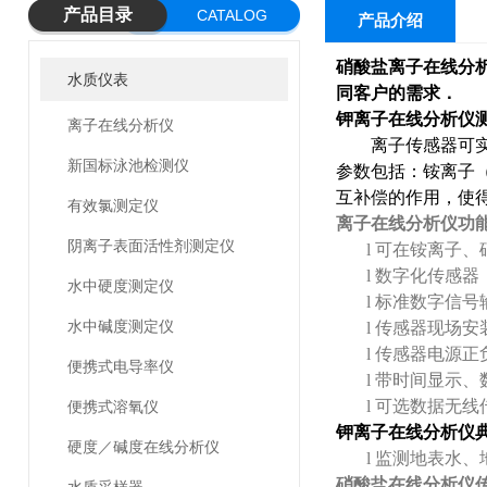
产品目录
CATALOG
产品介绍
硝酸盐离子在线分
水质仪表
同客户的需求．
钾离子在线分析仪
离子在线分析仪
离子传感器可
新国标泳池检测仪
参数包括：铵离子
互补偿的作用，使
有效氯测定仪
离子在线分析仪
功
阴离子表面活性剂测定仪
l
可在铵离子、
l
数字化传感器
水中硬度测定仪
l
标准数字信号
水中碱度测定仪
l
传感器现场安
l
传感器电源正
便携式电导率仪
l
带时间显示、
l
可选数据无线
便携式溶氧仪
钾离子在线分析仪
硬度／碱度在线分析仪
l
监测地表水、
硝酸盐在线分析仪