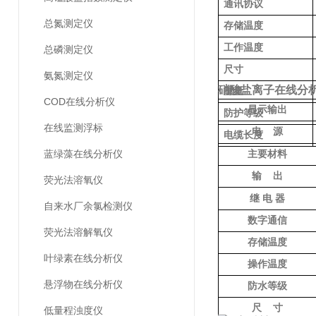
通讯协议
总氮测定仪
存储温度
工作温度
总磷测定仪
尺寸
氨氮测定仪
硝酸盐离子在线分
重量
COD在线分析仪
显示输出
防护等级
在线监测浮标
电
源
电缆长度
蓝绿藻在线分析仪
主要材料
输
出
荧光法溶氧仪
继
电
器
自来水厂余氯检测仪
数字通信
荧光法溶解氧仪
存储温度
叶绿素在线分析仪
操作温度
悬浮物在线分析仪
防水等级
尺
寸
低量程浊度仪