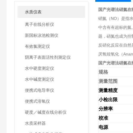
国产光谱法硝氮在
水质仪表
硝氮（NO）是指
离子在线分析仪
中含有有超标的氮
新国标泳池检测仪
题，硝氮也成为控
反硝化反应在自然
有效氯测定仪
厌氧铵氧化（An
阴离子表面活性剂测定仪
国产光谱法硝氮在
水中硬度测定仪
规格
水中碱度测定仪
测量范围
便携式电导率仪
测量精度
小检出限
便携式溶氧仪
分辨率
硬度／碱度在线分析仪
校准
水质采样器
电源