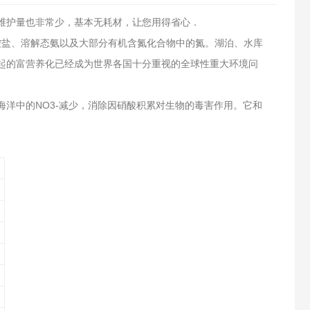
维护量也非常少，基本无耗材，让您用得省心．
铵盐、溶解态氨以及大部分有机含氮化合物中的氮。湖泊、水库
起的富营养化已经成为世界各国十分重视的全球性重大环境问
洋中的NO3-减少，消除因硝酸积累对生物的毒害作用。它和