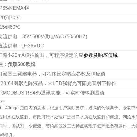
IP65/NEMA4X
-20
到
70
℃
-15
到
60
℃
交流供电：
85V-500V
供电
VAC (50/60HZ)
直流供电：
9~36VDC
三路
4-20mA
模拟输出，可程序设定响应
参数及响应值域
注：负载
500
欧姆
可设置三路继电器，可程序设定响应参数及响应值
128*64
图形点阵液晶，带
LED
强背光可阳光直射下操作
配
MODBUS RS485
通讯功能，可实时传输测量值
1
年
0～40mg/L范围内的废水，根据用户实际要求，过高的钙镁离子、余氯
程用水在线监测、市政府污水处理厂进出口水质在线监测和河流、湖泊水
同时，省试剂、少废液、节约能源这三大特点实现了低环境负荷运作，大
大幅提升。