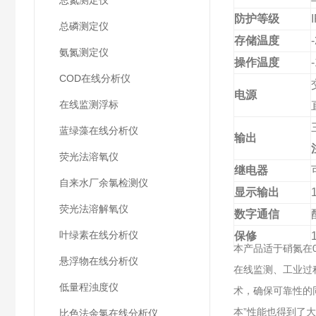
总氮测定仪
防护等级
总磷测定仪
存储温度
氨氮测定仪
操作温度
COD在线分析仪
电源
在线监测浮标
蓝绿藻在线分析仪
输出
荧光法溶氧仪
继电器
自来水厂余氯检测仪
显示输出
荧光法溶解氧仪
数字通信
叶绿素在线分析仪
保修
本产品适于硝氮在
悬浮物在线分析仪
在线监测、工业过
低量程浊度仪
术，确保可靠性的
本”性能也得到了
比色法余氯在线分析仪