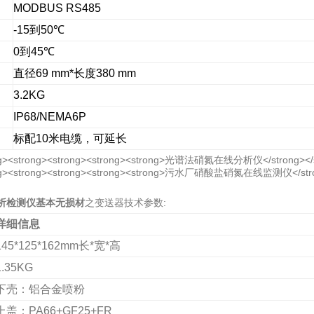
MODBUS RS485
-15
到
50
℃
0
到
45℃
直径
69 mm*
长度
380 mm
3.2KG
IP68/NEMA6P
标配
10
米电缆，可延长
析检测仪基本无损材
之变送器技术参数:
详细信息
145*125*162mm
长
*
宽
*
高
1.35KG
下壳：铝合金喷粉
上盖：
PA66+GF25+FR