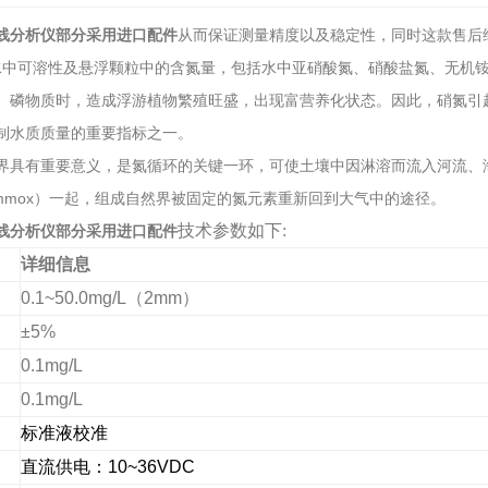
线分析仪部分采用进口配件
从而保证测量精度以及稳定性，同时这款售后
水中可溶性及悬浮颗粒中的含氮量，包括水中亚硝酸氮、硝酸盐氮、无机
、磷物质时，造成浮游植物繁殖旺盛，出现富营养化状态。因此，硝氮引
制水质质量的重要指标之一。
界具有重要意义，是氮循环的关键一环，可使土壤中因淋溶而流入河流、海
ammox）一起，组成自然界被固定的氮元素重新回到大气中的途径。
技术参数如下:
线分析仪部分采用进口配件
详细信息
0.1~50.0mg/L
（
2mm
）
±5%
0.1mg/L
0.1mg/L
标准液校准
直流供电：
10~36VDC