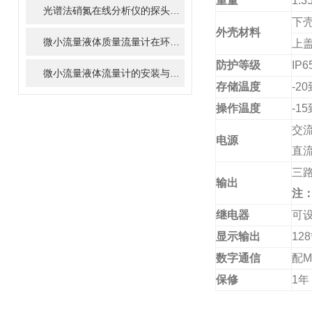
重量
1.3
光谱法硝氮在线分析仪的探头如何清洗和维护？
下
外壳材料
微小流量液体质量流量计在环境监测中的潜在应用
上
防护等级
IP6
微小流量液体流量计的安装与调试全攻略
存储温度
-20
操作温度
-15
交
电源
直
三
输出
注
继电器
可
显示输出
128
数字通信
配
M
保修
1
年