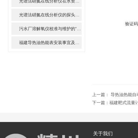
光谱法硝氮在线分析仪在水资源管理中的重要性与作用
光谱法硝氮在线分析仪的探头如何清洗和维护？
验证码
污水厂溶解氧仪校准与维护的“八项注意”，延长寿命50%
福建导热油热能表安装事宜及热能计算方式
上一篇：
导热油热能自
下一篇：
福建靶式流量
关于我们