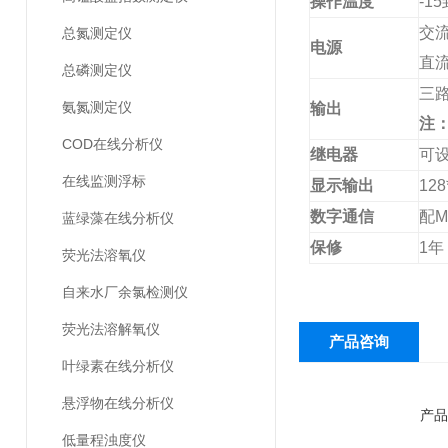
操作温度
-15
交
总氮测定仪
电源
直
总磷测定仪
三
氨氮测定仪
输出
注
COD在线分析仪
继电器
可
在线监测浮标
显示输出
128
数字通信
配
M
蓝绿藻在线分析仪
保修
1
年
荧光法溶氧仪
自来水厂余氯检测仪
荧光法溶解氧仪
产品咨询
叶绿素在线分析仪
悬浮物在线分析仪
产品
低量程浊度仪