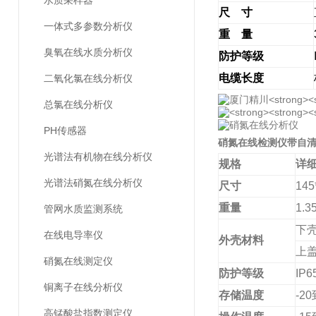
水质采样器
尺
寸
一体式多参数分析仪
重
量
臭氧在线水质分析仪
防护等级
电缆长度
二氧化氯在线分析仪
总氯在线分析仪
PH传感器
硝氮在线检测仪带自
光谱法有机物在线分析仪
规格
详
光谱法硝氮在线分析仪
尺寸
145
重量
1.3
管网水质监测系统
下
在线电导率仪
外壳材料
上
硝氮在线测定仪
防护等级
IP6
铜离子在线分析仪
存储温度
-20
高锰酸盐指数测定仪