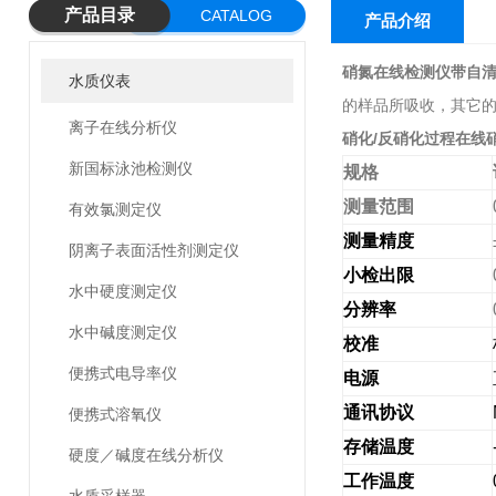
产品目录
CATALOG
产品介绍
硝氮在线检测仪带自
水质仪表
的样品所吸收，其它
离子在线分析仪
硝化/反硝化过程在线
新国标泳池检测仪
规格
测量范围
有效氯测定仪
测量精度
阴离子表面活性剂测定仪
小检出限
水中硬度测定仪
分辨率
水中碱度测定仪
校准
便携式电导率仪
电源
通讯协议
便携式溶氧仪
存储温度
硬度／碱度在线分析仪
工作温度