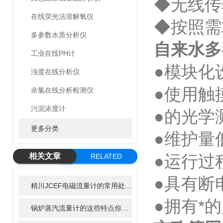
◆无线传
在线荧光法溶解氧仪
◆按照需
多参数水质分析仪
自来水多
工业在线PH计
●模块化
浊度在线分析仪
●使用触
余氯在线分析检测仪
污泥浓度计
●的光学
更多分类
●维护量
相关文章
●运行过
RELATED
ARTICLE
●具有断
精川JCEF电磁流量计的常用处理方法
●拥有*
锅炉蒸汽流量计的这些特点你知道吗