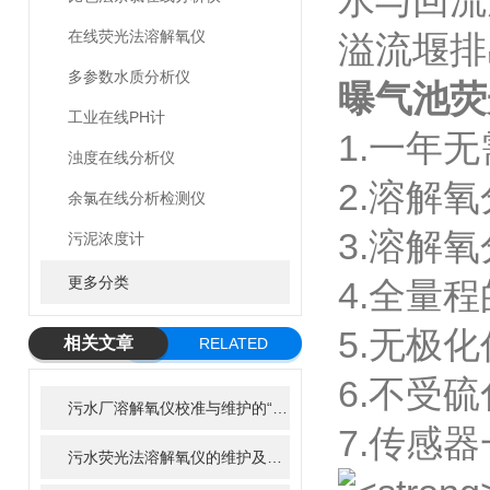
水与回流
在线荧光法溶解氧仪
溢流堰排
多参数水质分析仪
曝气池荧
工业在线PH计
1.一年
浊度在线分析仪
2.溶解
余氯在线分析检测仪
3.溶解
污泥浓度计
更多分类
4.全量
5.无极
相关文章
RELATED
ARTICLE
6.不受
污水厂溶解氧仪校准与维护的“八项注意”，延长寿命50%
7.传感
污水荧光法溶解氧仪的维护及清洁步骤