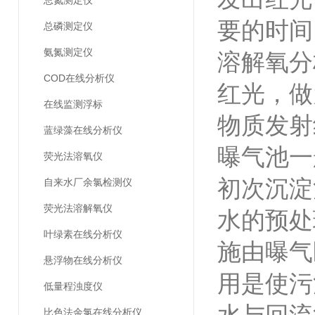
总氮测定仪
要的时间
总磷测定仪
氨氮测定仪
溶解氧分
COD在线分析仪
红光，做
在线监测浮标
物质发射
蓝绿藻在线分析仪
曝气池一
荧光法溶氧仪
初次沉淀
自来水厂余氯检测仪
荧光法溶解氧仪
水的预处
叶绿素在线分析仪
施由曝气
悬浮物在线分析仪
用是使污
低量程浊度仪
比色法余氯在线分析仪