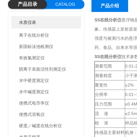
产品目录
CATALOG
产品介绍
SS在线分析仪
悬浮物
水质仪表
象。传感器上发射器发
离子在线分析仪
强度与被测污水的悬
新国标泳池检测仪
药、食品、自来水等
SS在线分析仪
技术参数
有效氯测定仪
测量范围
0.01-
阴离子表面活性剂测定仪
测量精度
小于测
水中硬度测定仪
重复性
±2%
水中碱度测定仪
分辨率
0.0
便携式电导率仪
压力范围
≤0.4
流 速
≤2.5m
便携式溶氧仪
校 准
样品
硬度／碱度在线分析仪
传感器主要材料
机身：