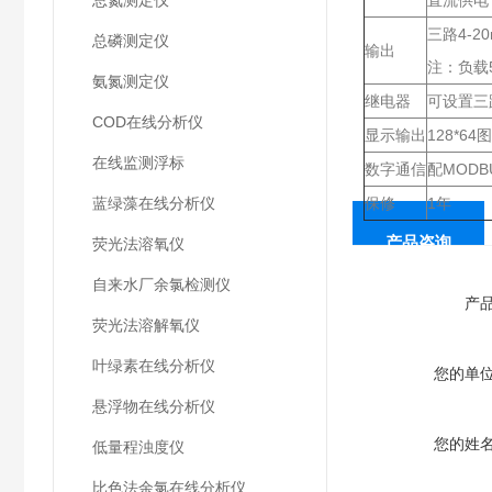
总氮测定仪
直流供电：
三路4-
总磷测定仪
输出
注：负载
氨氮测定仪
继电器
可设置三
COD在线分析仪
显示输出
128*
在线监测浮标
数字通信
配MODB
蓝绿藻在线分析仪
保修
1年
产品咨询
荧光法溶氧仪
自来水厂余氯检测仪
产
荧光法溶解氧仪
叶绿素在线分析仪
您的单
悬浮物在线分析仪
您的姓
低量程浊度仪
比色法余氯在线分析仪