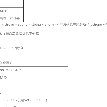
MA6P
米电缆，可延长
氮传感器之变送器技术参数:
5*162mm长*宽*高
合金喷粉
6+GF25+FR
MA4X
℃
℃
5V-500V供电VAC (50/60HZ)