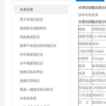
光谱法硝氮在线分
水质仪表
连续在线监测
离子在线分析仪
光谱法硝氮在线分
新国标泳池检测仪
规格
详细信息
测量范围
0.1~50
有效氯测定仪
测量精度
±5%
阴离子表面活性剂测定仪
小检出限
0.1mg/L
水中硬度测定仪
分辨率
0.1mg/L
水中碱度测定仪
校准
标准液校
便携式电导率仪
电源
直流供电：
通讯协议
MODBUS
便携式溶氧仪
存储温度
-15到50
硬度／碱度在线分析仪
工作温度
0到45℃
水质采样器
尺 寸
直径69 m