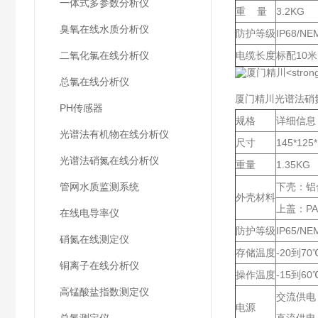
一体式多参数分析仪
重 量
3.2KG
臭氧在线水质分析仪
防护等级
IP68/NE
二氧化氯在线分析仪
电缆长度
标配10
总氯在线分析仪
厦门精川光谱法硝
PH传感器
规格
详细信息
光谱法有机物在线分析仪
尺寸
145*12
光谱法硝氮在线分析仪
重量
1.35KG
管网水质监测系统
下壳：铝
外壳材料
上盖：PA6
在线电导率仪
防护等级
IP65/NE
硝氮在线测定仪
存储温度
-20到70
铜离子在线分析仪
操作温度
-15到60
高锰酸盐指数测定仪
交流供电：8
电源