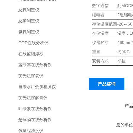
数字通信
配MOD
总氮测定仪
继电器
2组继电
总磷测定仪
存储温度范围
-20～6
氨氮测定仪
存储湿度
湿度：10
仪器尺寸
460mm
COD在线分析仪
重量
约9KG
在线监测浮标
安装方式
壁挂
蓝绿藻在线分析仪
荧光法溶氧仪
产品咨询
自来水厂余氯检测仪
荧光法溶解氧仪
产品
叶绿素在线分析仪
悬浮物在线分析仪
您的单位
低量程浊度仪