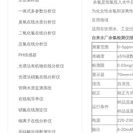
水质采样器
余氯是指氯投入水中
一体式多参数分析仪
为化合性余氯和游离
应用领域
臭氧在线水质分析仪
适用在饮用水、工业
二氧化氯在线分析仪
自来水厂余氯检测仪
总氯在线分析仪
测量范围
0~5pp
PH传感器
准确度
±5%读数
检测限
0.03mg/
光谱法有机物在线分析仪
显示器
70mm×
光谱法硝氮在线分析仪
清洗
自清洗
管网水质监测系统
校正
校正方式
在线电导率仪
样品流速：
运行条件
硝氮在线测定仪
样品温度
电源
220-23
铜离子在线分析仪
输出
4-20m
高锰酸盐指数测定仪