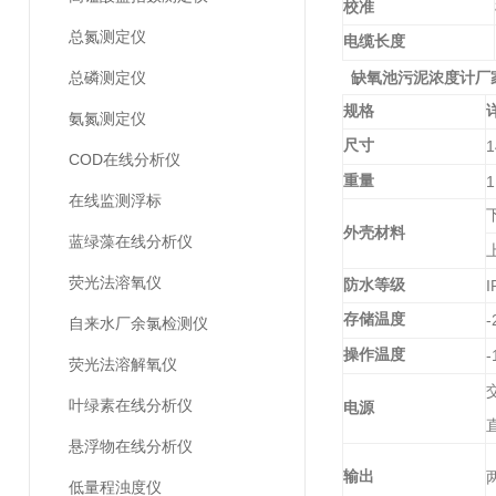
校准
总氮测定仪
电缆长度
总磷测定仪
缺氧池污泥浓度计厂
规格
氨氮测定仪
尺寸
1
COD在线分析仪
重量
1
在线监测浮标
外壳材料
蓝绿藻在线分析仪
荧光法溶氧仪
防水等级
I
存储温度
-
自来水厂余氯检测仪
操作温度
-
荧光法溶解氧仪
叶绿素在线分析仪
电源
悬浮物在线分析仪
输出
低量程浊度仪