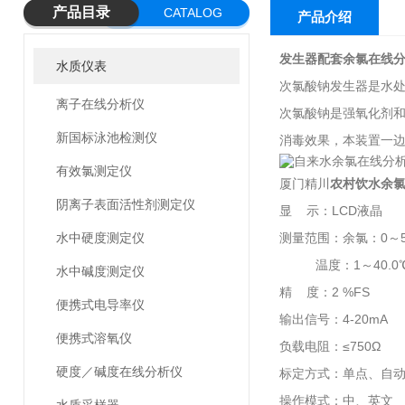
产品目录
CATALOG
产品介绍
发生器配套余氯在线
水质仪表
次氯酸钠发生器是水
离子在线分析仪
次氯酸钠是强氧化剂
新国标泳池检测仪
消毒效果，本装置一
有效氯测定仪
厦门精川
农村饮水余
阴离子表面活性剂测定仪
显 示：LCD液晶
水中硬度测定仪
测量范围：余氯：0～
温度：1～40.0
水中碱度测定仪
精 度：2 %FS
便携式电导率仪
输出信号：4-20mA
便携式溶氧仪
负载电阻：≤750Ω
硬度／碱度在线分析仪
标定方式：单点、自
操作模式：中、英文