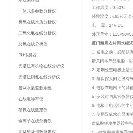
水质采样器
工作温度：0-50℃
一体式多参数分析仪
环境湿度：≤95%无冷
臭氧在线水质分析仪
电 源：24V DC
二氧化氯在线分析仪
外形尺寸：115×90×5
厦门精川
农村用水经
总氯在线分析仪
1. 通电之前，必须
PH传感器
请关闭本产品电源，
光谱法有机物在线分析仪
2. 定期检查电极上
光谱法硝氮在线分析仪
3. 确保探头附近没有
4. 连接在电网上的
管网水质监测系统
5. 安装时与其它仪
在线电导率仪
6. 电极上电运行约
硝氮在线测定仪
7. 使用双氧水会显
铜离子在线分析仪
次氯酸钠发生器设备
高锰酸盐指数测定仪
(一)次氯酸钠发生器