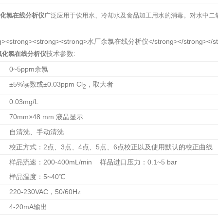
化氯在线分析仪
广泛应用于饮用水、冷却水及食品加工用水的消毒。对水中二
技术参数:
氧化氯在线分析仪
0~5ppm余氯
±5%读数或±0.03ppm Cl
，取大者
2
0.03mg/L
70mm×48 mm 液晶显示
自清洗、手动清洗
校正方式：2点、3点、4点、5点、6点校正以及使用默认的校正曲线
样品流速：200-400mL/min 样品进口压力：0.1~5 bar
样品温度：5~40℃
220-230VAC，50/60Hz
4-20mA输出