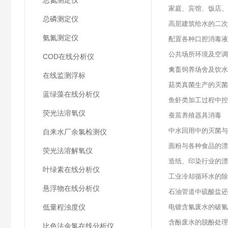
总氮测定仪
家庭、宾馆、饭店、
总磷测定仪
高层建筑给水的二次
氨氮测定仪
配置各种口腔消毒液
公共场所环境及空调
COD在线分析仪
禽畜饲养场舍及饮水
在线监测浮标
菇类真菌生产的灭菌
蓝绿藻在线分析仪
鱼虾类加工过程中控
荧光法溶氧仪
蚕茧养殖器具消毒
中水回用中的灭菌与
自来水厂余氯检测仪
面粉与各种食品的漂
荧光法溶解氧仪
造纸、印染行业的漂
叶绿素在线分析仪
工业冷却循环水的除
悬浮物在线分析仪
石油管道中硫酸盐还
低量程浊度仪
电镀含氰废水的破氰
含酚废水的脱酚处理
比色法余氯在线分析仪