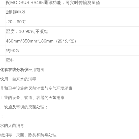
配MODBUS RS485通讯功能，可实时传输测量值
2组继电器
-20～60℃
湿度：10-90%,不凝结
460mm*350mm*186mm（高*长*宽）
约9KG
壁挂
化氯在线分析仪
应用范围
饮用、自来水的消毒
具和卫生设施的灭菌消毒与空气环境消毒
工业的设备、管道、容器的灭菌消毒
、设施及环境的灭菌处理；
；
水的灭菌消毒
械消毒、灭菌、除臭和防霉处理