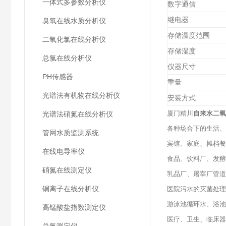
一体式多参数分析仪
数字通信
继电器
臭氧在线水质分析仪
存储温度范围
二氧化氯在线分析仪
存储湿度
总氯在线分析仪
仪器尺寸
PH传感器
重量
光谱法有机物在线分析仪
安装方式
厦门精川
自来水二氧
光谱法硝氮在线分析仪
各种场合下的生活、
管网水质监测系统
宾馆、家庭、摊档餐
在线电导率仪
食品、饮料厂、发酵
硝氮在线测定仪
乳品厂、屠宰厂管道
铜离子在线分析仪
医院污水的灭菌处理
游泳池循环水、浴池
高锰酸盐指数测定仪
医疗、卫生、临床器