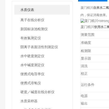
厦门精川
自来水二氧
水质仪表
内，保证消毒效果。
离子在线分析仪
厦门精川
饮用水二
新国标泳池检测仪
测量范围
有效氯测定仪
准确度
阴离子表面活性剂测定仪
检测限
水中硬度测定仪
显示器
水中碱度测定仪
清洗
校正
便携式电导率仪
便携式溶氧仪
运行条件
硬度／碱度在线分析仪
电源
水质采样器
输出