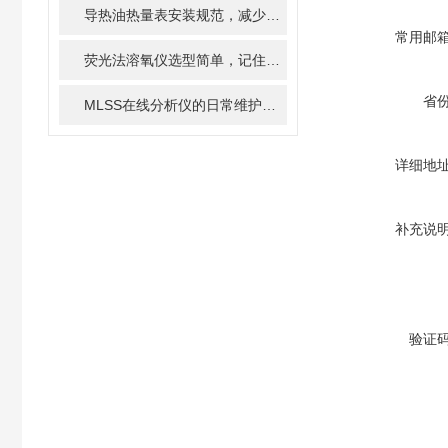
导热油热量表安装规范，减少计量误差关键点
常用邮
荧光法溶氧仪选型简单，记住这几点即可！
省
MLSS在线分析仪的日常维护：清洁、校准与耗材更换指南
详细地
补充说
验证