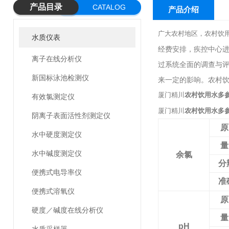
产品目录
CATALOG
产品介绍
广大农村地区，农村饮
水质仪表
经费安排，疾控中心
离子在线分析仪
过系统全面的调查与
新国标泳池检测仪
来一定的影响。农村饮
厦门精川
农村饮用水多
有效氯测定仪
厦门精川
农村饮用水多
阴离子表面活性剂测定仪
原
水中硬度测定仪
量
水中碱度测定仪
余氯
分
便携式电导率仪
准
便携式溶氧仪
原
硬度／碱度在线分析仪
量
pH