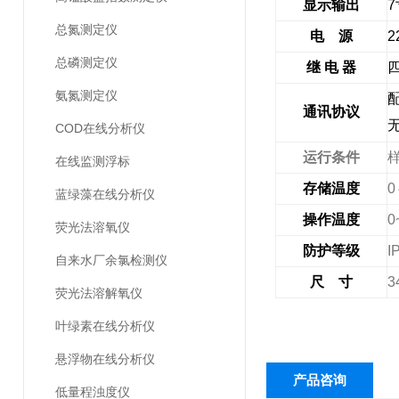
显示输出
7
总氮测定仪
电
源
2
总磷测定仪
继
电
器
氨氮测定仪
通讯协议
COD在线分析仪
运行条件
在线监测浮标
存储温度
0
蓝绿藻在线分析仪
操作温度
0
荧光法溶氧仪
防护等级
I
自来水厂余氯检测仪
尺
寸
3
荧光法溶解氧仪
叶绿素在线分析仪
悬浮物在线分析仪
产品咨询
低量程浊度仪