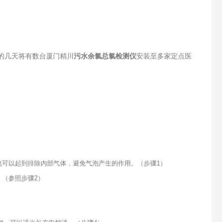
的几天将有数台厦门精川
污水余氯总氯检测仪
安装至多家定点医
也可以起到排除内部气体，避免气泡产生的作用。（步骤1）
。（参照步骤2）