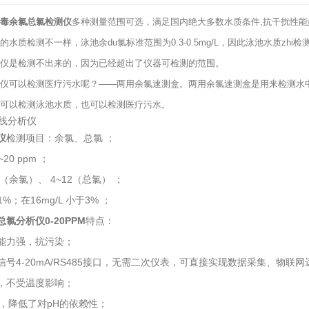
毒余氯总氯检测仪
多种测量范围可选，满足国内绝大多数水质条件,抗干扰性能
水质检测不一样，泳池余du氯标准范围为0.3-0.5mg/L，因此泳池水质zh
仪是检测不出来的，因为已经超出了仪器可检测的范围。
仪可以检测医疗污水呢？——两用余氯速测盒。两用余氯速测盒是用来检测水中余氯
可以检测泳池水质，也可以检测医疗污水。
仪
检测项目：余氯、总氯 ；
20 ppm ；
 （余氯）、 4~12（总氯） ；
1%；在16mg/L 小于3% ；
氯分析仪0-20PPM
特点：
能力强，抗污染；
号4-20mA/RS485接口，无需二次仪表，可直接实现数据采集、物联
，不受温度影响；
，降低了对pH的依赖性；