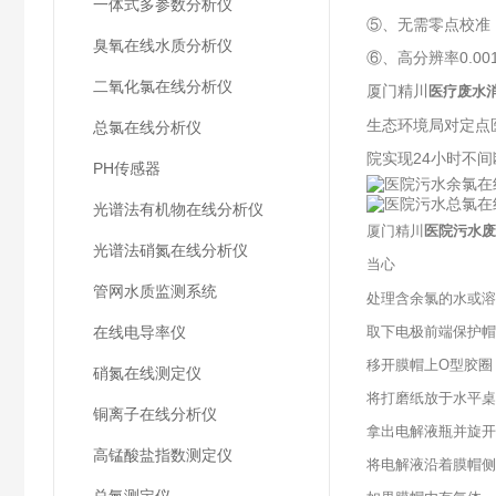
一体式多参数分析仪
⑤、无需零点校准
臭氧在线水质分析仪
⑥、高分辨率0.00
二氧化氯在线分析仪
厦门精川
医疗废水
生态环境局对定点
总氯在线分析仪
院实现24小时不
PH传感器
光谱法有机物在线分析仪
厦门精川
医院污水废
光谱法硝氮在线分析仪
当心
管网水质监测系统
处理含余氯的水或溶
在线电导率仪
取下电极前端保护帽
移开膜帽上O型胶圈
硝氮在线测定仪
将打磨纸放于水平桌
铜离子在线分析仪
拿出电解液瓶并旋开
高锰酸盐指数测定仪
将电解液沿着膜帽侧