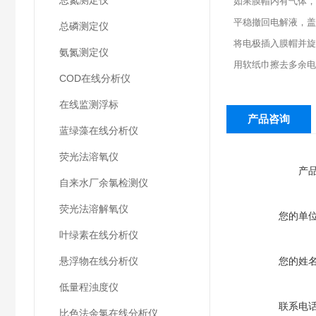
总氮测定仪
如果膜帽内有气体，
平稳撤回电解液，盖
总磷测定仪
将电极插入膜帽并旋
氨氮测定仪
用软纸巾擦去多余电
COD在线分析仪
在线监测浮标
产品咨询
蓝绿藻在线分析仪
荧光法溶氧仪
产
自来水厂余氯检测仪
荧光法溶解氧仪
您的单
叶绿素在线分析仪
悬浮物在线分析仪
您的姓
低量程浊度仪
联系电
比色法余氯在线分析仪