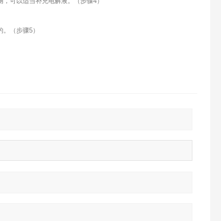
侧，可以适当补充电解液。（步骤4）
的。（步骤5）