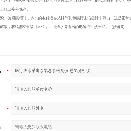
可以用电极轻轻敲击膜盖直到气泡不再出现，此过程中可能气泡附着在膜的内
上瓶口妥善保存。
紧。旋紧膜帽时，多余的电解液会从排气孔和膜帽上沿缝隙中流出，这是正常
解液，将O型胶圈移回原位，并用清水将溢出的电解液冲洗干净。（步骤6）
品：
位：
名：
话：