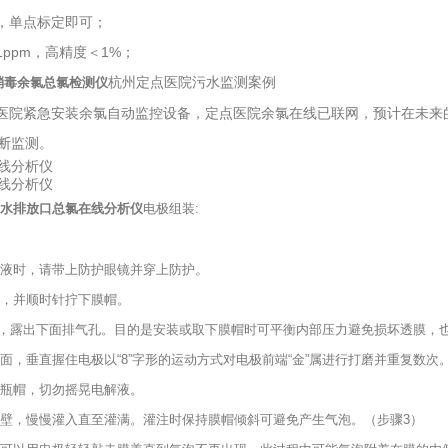
，单点标定即可；
1ppm，高精度＜1%；
杭州定点医院污水监测案例
消毒余氯总氯检测仪
医院紧急安装余氯自动监控设备，定点医院余氯在线已联网，预计在未来
间断监测。
水排放口总氯在线分析仪
电极组装:
。
液时，请带上防护眼镜并穿上防护
，并顺时针拧下膜帽。
，露出下面排气孔。目的是安装或取下膜帽时可平衡内部压力避免损坏透膜，
面，垂直握住电极以“8”字形的运动方式对电极前端“金”属进行打磨并重复数次
瓶帽，切勿摇晃电解液。
壁，慢慢灌入直至灌满。灌注时保持膜帽倾斜可避免产生气泡。（步骤3）