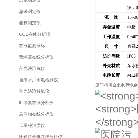
总氮测定仪
溴：
0
总磷测定仪
流
速
15~3
氨氮测定仪
存储温度
电极
COD在线分析仪
工作温度
0~40
在线监测浮标
直径
尺
寸
防护等级
IP65
蓝绿藻在线分析仪
外壳材质
亲水
荧光法溶氧仪
电缆长度
M12
自来水厂余氯检测仪
厦门精川
自来水/污水
荧光法溶解氧仪
叶绿素在线分析仪
悬浮物在线分析仪
低量程浊度仪
比色法余氯在线分析仪