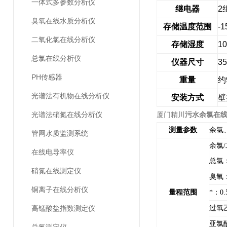
一体式多参数分析仪
继电器
2
臭氧在线水质分析仪
存储温度范围
-
二氧化氯在线分析仪
存储湿度
10
总氯在线分析仪
仪器尺寸
3
PH传感器
重量
约
光谱法有机物在线分析仪
安装方式
壁
光谱法硝氮在线分析仪
厦门精川
污水余氯在
测量参数
余氯
管网水质监测系统
余氯
/
在线电导率仪
总氯
硝氮在线测定仪
臭氧
铜离子在线分析仪
量程范围
*：
0
高锰酸盐指数测定仪
过氧
亚氯