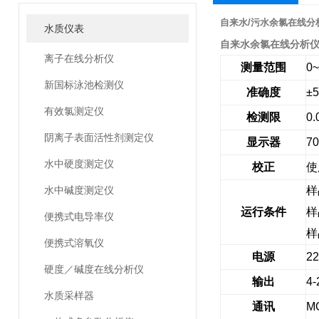
自来水/污水余氯在线分
水质仪表
自来水余氯在线分析
离子在线分析仪
测量范围
0
新国标泳池检测仪
准确度
±
有效氯测定仪
检测限
0.
阴离子表面活性剂测定仪
显示器
7
水中硬度测定仪
校正
使
水中碱度测定仪
样
运行条件
样
便携式电导率仪
样
便携式溶氧仪
电源
2
硬度／碱度在线分析仪
输出
4
水质采样器
通讯
M