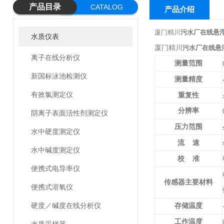
产品目录
CATALOG
产品介绍
厦门精川
污水厂在线悬浮
水质仪表
厦门精川
污水厂在线悬
离子在线分析仪
测量范围
新国标泳池检测仪
测量精度
有效氯测定仪
重复性
分辨率
阴离子表面活性剂测定仪
压力范围
水中硬度测定仪
流
速
水中碱度测定仪
校
准
便携式电导率仪
传感器主要材料
便携式溶氧仪
硬度／碱度在线分析仪
存储温度
工作温度