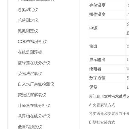
存储温度
-
总氮测定仪
操作温度
-
总磷测定仪
电源
氨氮测定仪
COD在线分析仪
输出
在线监测浮标
显示输出
1
蓝绿藻在线分析仪
继电器
荧光法溶氧仪
数字通信
自来水厂余氯检测仪
保修
1
荧光法溶解氧仪
厦门精川
农村污水处理
A.夹管安装方式
叶绿素在线分析仪
将变送器和安装板置于
悬浮物在线分析仪
B.壁挂安装方式
低量程浊度仪