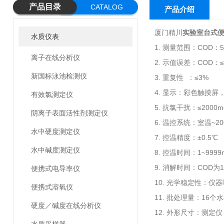
产品目录
CATALOG
产品介绍
厦门精川
实验室台式便
水质仪表
1. 测量范围：COD：5
离子在线分析仪
2. 示值误差：COD：≤
新国标泳池检测仪
3. 重复性 ：≤3%
4. 显示：彩色触摸屏
有效氯测定仪
5. 抗氯干扰：≤2000m
阴离子表面活性剂测定仪
6. 温控系统：室温~2
水中硬度测定仪
7. 控温精度：±0.5℃
水中碱度测定仪
8. 控温时间：1~9999
9. 消解时间：COD为1
便携式电导率仪
10. 光学稳定性：仪器
便携式溶氧仪
11. 批处理量：16个
硬度／碱度在线分析仪
12. 外形尺寸：测定仪 