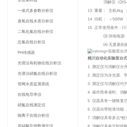
水质采样器
消解仪（DIS-16B
一体式多参数分析仪
13. 重量： 主机4kg 
14. 功耗： ＜500W
臭氧在线水质分析仪
15. 正常使用条件：⑴ 
二氧化氯在线分析仪
⑶ 供电电源: AC(2
总氯在线分析仪
⑷ 无显著的振动
PH传感器
精川自动化
实验室台式
光谱法有机物在线分析仪
1. 测定仪与消解仪
光谱法硝氮在线分析仪
2. 测定仪为冷光源
3. 测定仪与消解仪
管网水质监测系统
4. 操作简单省时。消
在线电导率仪
5. 仪器具有一键恢
硝氮在线测定仪
6. 仪器自带校准功
铜离子在线分析仪
7. 消解仪具有多点
高锰酸盐指数测定仪
8. 消解仪具有定时