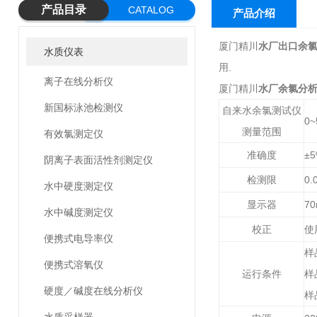
产品目录
CATALOG
产品介绍
厦门精川
水厂出口余
水质仪表
用.
离子在线分析仪
厦门精川
水厂余氯分
新国标泳池检测仪
自来水余氯测试仪
0~
测量范围
有效氯测定仪
准确度
±
阴离子表面活性剂测定仪
检测限
0.
水中硬度测定仪
显示器
7
水中碱度测定仪
校正
使
便携式电导率仪
样
便携式溶氧仪
运行条件
样
硬度／碱度在线分析仪
样