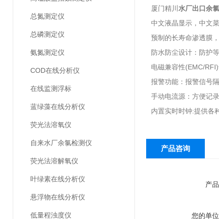
厦门精川
水厂出口余
总氮测定仪
中文液晶显示，中文
总磷测定仪
预制的长寿命渗透膜
氨氮测定仪
防水防尘设计：防护等
电磁兼容性(EMC/RFI
COD在线分析仪
报警功能：报警信号
在线监测浮标
手动电流源：方便记
蓝绿藻在线分析仪
内置实时时钟:提供各
荧光法溶氧仪
自来水厂余氯检测仪
产品咨询
荧光法溶解氧仪
叶绿素在线分析仪
产品
悬浮物在线分析仪
低量程浊度仪
您的单位