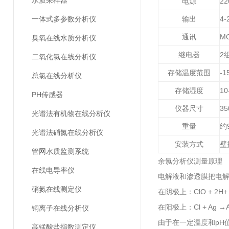
水质采样器
电源
22
一体式多参数分析仪
输出
4-
通讯
MO
臭氧在线水质分析仪
继电器
2
二氧化氯在线分析仪
存储温度范围
-
总氯在线分析仪
存储湿度
1
PH传感器
仪器尺寸
3
光谱法有机物在线分析仪
重量
约
光谱法硝氮在线分析仪
安装方式
壁
管网水质监测系统
余氯分析仪测量原理
在线电导率仪
电解液和渗透膜把电解
硝氮在线测定仪
在阴极上：ClO + 2H+ 2
在阳极上：Cl + Ag →Ag
铜离子在线分析仪
由于在一定温度和pH
高锰酸盐指数测定仪