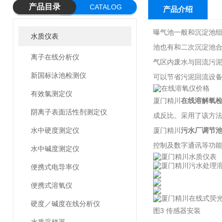
产品目录
CATALOG
产品介绍
曝气池一般和沉淀池组
水质仪表
池也有和二次沉淀池
离子在线分析仪
气区内废水与回流污泥
新国标泳池检测仪
可以节省污泥回流设
有效氯测定仪
厦门精川
在线溶解氧
阴离子表面活性剂测定仪
成反比。采用了该方
水中硬度测定仪
厦门精川
污水厂
调节
控制及数字通讯等功能
水中碱度测定仪
便携式电导率仪
便携式溶氧仪
硬度／碱度在线分析仪
图3 传感器安装