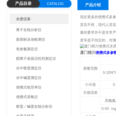
产品目录
CATALOG
产品介绍
现在更多的便携式多
水质仪表
其实不然，现代人其
离子在线分析仪
量的要求并不是非常
新国标泳池检测仪
度等是不恒定的，对
有效氯测定仪
厦门精川
便携式多参
阴离子表面活性剂测定仪
水中硬度测定仪
测量范围
0-20NT
水中碱度测定仪
小示值
0
便携式电导率仪
示值误差
便携式溶氧仪
高氨氮
硬度／碱度在线分析仪
0-50 mg