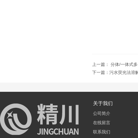
上一篇：
分体/一体式
下一篇：
污水荧光法溶解
关于我们
公司简介
在线留言
联系我们