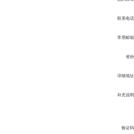
联系电话
常用邮箱
省份
详细地址
补充说明
验证码