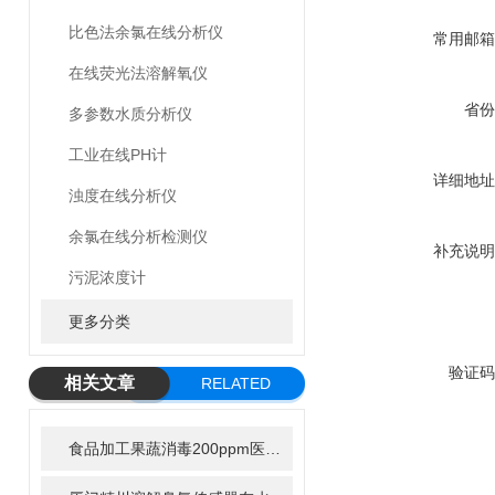
比色法余氯在线分析仪
常用邮箱
在线荧光法溶解氧仪
省份
多参数水质分析仪
工业在线PH计
详细地址
浊度在线分析仪
余氯在线分析检测仪
补充说明
污泥浓度计
更多分类
验证码
相关文章
RELATED
ARTICLE
食品加工果蔬消毒200ppm医用机械2000ppm有效氯在线监测方案