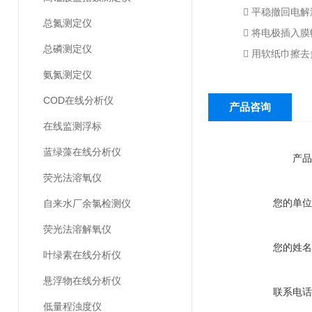
 平稳撤回电
总氮测定仪
 将电极插入
总磷测定仪
 用软纸巾擦
氨氮测定仪
COD在线分析仪
产品咨询
在线监测浮标
蓝绿藻在线分析仪
产品
荧光法溶氧仪
您的单位
自来水厂余氯检测仪
荧光法溶解氧仪
您的姓名
叶绿素在线分析仪
悬浮物在线分析仪
联系电话
低量程浊度仪