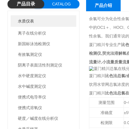
产品目录
CATALOG
产品介绍
余氯可分为化合性余氯（
水质仪表
中的OC1＋、HOC
离子在线分析仪
性余氯。我们通常说
新国标泳池检测仪
厦门精川专业生产
比
检测仪,荧光法溶解氧
有效氯测定仪
流量计,小流量质量流
阴离子表面活性剂测定仪
水中硬度测定仪
厦门精川
比色法总氯/
饮用水管网总氯浓度的
水中碱度测定仪
厦门精川
比色法总氯在
便携式电导率仪
测量范围
0~
便携式溶氧仪
准确度
±
硬度／碱度在线分析仪
检测限
0.