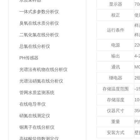
水质采样器
显示器
7
一体式多参数分析仪
校正
使
臭氧在线水质分析仪
样
运行条件
二氧化氯在线分析仪
样
电源
22
总氯在线分析仪
输出
4-
PH传感器
通讯
MO
光谱法有机物在线分析仪
继电器
2
光谱法硝氮在线分析仪
存储温度范围
-
管网水质监测系统
存储湿度
1
在线电导率仪
仪器尺寸
3
硝氮在线测定仪
重量
约
铜离子在线分析仪
安装方式
壁
高锰酸盐指数测定仪