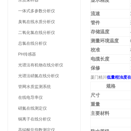
水质采样器
显示精度
一体式多参数分析仪
流速
臭氧在线水质分析仪
管件
存储温度
二氧化氯在线分析仪
测量环境温度
总氯在线分析仪
校准
PH传感器
电缆长度
光谱法有机物在线分析仪
保修
光谱法硝氮在线分析仪
厦门精川
低量程浊度在
规格
管网水质监测系统
尺寸
在线电导率仪
重量
硝氮在线测定仪
主要材料
铜离子在线分析仪
高锰酸盐指数测定仪