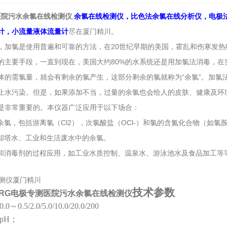
医院污水余氯在线检测仪
,
余氯在线检测仪，比色法余氯在线分析仪，电极
计，小流量液体流量计
尽在厦门精川。
，加氯是使用普遍和可靠的方法，在20世纪早期的美国，霍乱和伤寒发
的主要手段，一直到现在，美国大约80%的水系统还是用加氯法消毒，在
体的需氯量，就会有剩余的氯产生，这部分剩余的氯就称为“余氯”。加氯
止水污染。但是，如果添加不当，过量的余氯也会给人的皮肤、健康及环
是非常重要的。本仪器广泛应用于以下场合：
余氯，包括游离氯（Cl2），次氯酸盐（OCl-）和氯的含氮化合物（如氯
冷却塔水、工业和生活废水中的余氯。
剂和消毒剂的过程应用，如工业水质控制、温泉水、游泳池水及食品加工等
技术参数
RG电极专测医院污水余氯在线检测仪
0.0
～
0.5/2.0/5.0/10.0/20.0/200
pH；