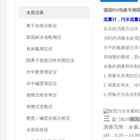
德国RG电极专测
水质仪表
流量计，污水流量
离子在线分析仪
在水的消毒方法中
新国标泳池检测仪
当时的消毒水处理
水中的氯量超过水
有效氯测定仪
存细菌的繁殖，防
阴离子表面活性剂测定仪
余氯的测量和控制
水中硬度测定仪
1·测量水溶液的总
水中碱度测定仪
2·测量饮用水、
3·用氯作为杀虫
便携式电导率仪
便携式溶氧仪
三
硬度／碱度在线分析仪
德国
厦门精川
测量范围
：
余氯:
水质采样器
pH
：
0.00
～
14.00