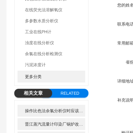
您的姓
在线荧光法溶解氧仪
多参数水质分析仪
联系电
工业在线PH计
浊度在线分析仪
常用邮
余氯在线分析检测仪
省
污泥浓度计
更多分类
详细地
相关文章
RELATED
补充说
ARTICLE
操作比色法余氯分析仪时应该注意的几个要点
晋江蒸汽流量计印染厂锅炉改造方案
验证