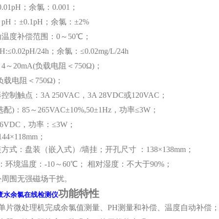
.01pH；
余氯
：
0.001
；
：
pH：±0.
1
pH；
余氯
：
±2%
温度补偿范围：0～50℃；
≤0.02pH/24h；
余氯：
≤0.02
mg/L/24h
：
4～20mA(负载电阻＜750Ω)；
(负载电阻＜750Ω)；
器控制触点：
3
A 250VAC，
3
A 28VDC或120VAC；
配)：85
～
265
VAC±10%,50±1Hz，功率≤3W；
6
VDC，功率：≤
3
W；
44×11
8
mm；
装方式：盘装（嵌入式）
/墙挂
；开孔尺寸 ：138×138mm；
：环境温度：-10～60℃； 相对湿度：不大于90%；
周围无强磁场干扰。
功能特性
废水余氯在线检测仪
用单片微处理机完成
余氯
值测量、
PH
测量和补偿
、温度自动补偿