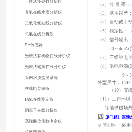
一体式多参数分析仪
（2）分
辨
率：0
臭氧在线水质分析仪
（3）基本误差
（4）自动或手动
二氧化氯在线分析仪
（5）稳定性： pH:
总氯在线分析仪
（6）信号输出
PH传感器
20～4mA
光谱法有机物在线分析仪
（7）三组继电
（8）
供电电源(选
光谱法硝氮在线分析仪
9
～
3
管网水质监测系统
外型尺寸：144×1
在线电导率仪
（10）安
（11）工作环境
硝氮在线测定仪
除地球磁场外
铜离子在线分析仪
四
厦门精川
医院
高锰酸盐指数测定仪
⊙ 智能性：采