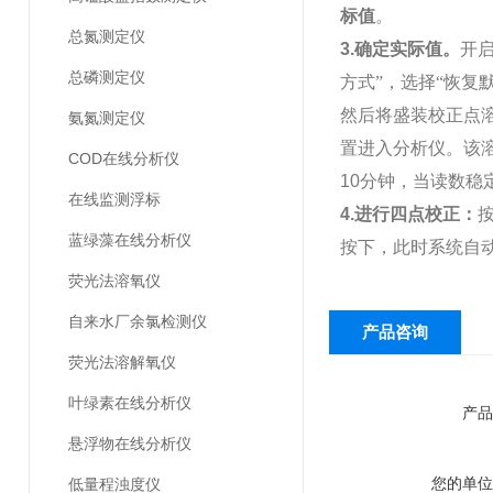
标值
。
总氮测定仪
3.
确定实际值。
开启
总磷测定仪
方式”，选择“恢复
然后将盛装校正点
氨氮测定仪
置进入分析仪。该
COD在线分析仪
10
分钟，当读数稳
在线监测浮标
4.
进行四点校正：
蓝绿藻在线分析仪
按下，此时系统自
荧光法溶氧仪
自来水厂余氯检测仪
产品咨询
荧光法溶解氧仪
叶绿素在线分析仪
产品
悬浮物在线分析仪
您的单位
低量程浊度仪