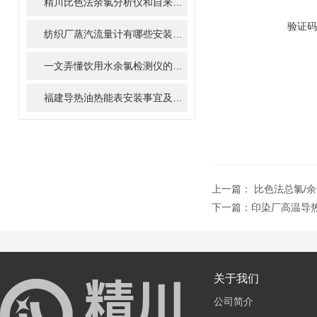
精川比色法余氯分析仪和自来水多参数水质在线分析仪在饮用水的水质监测应用
验证码
纺织厂蒸汽流量计有哪些安装要求，你知道吗？
一文弄懂饮用水余氯检测仪的使用操作
福建导热油热能表安装事宜及热能计算方式
上一篇：
比色法总氯/
下一篇：
印染厂高温导
关于我们
公司简介