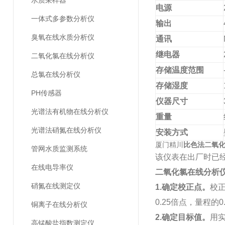
水质采样器
电源
一体式多参数分析仪
输出
臭氧在线水质分析仪
通讯
继电器
二氧化氯在线分析仪
存储温度范围
总氯在线分析仪
存储湿度
PH传感器
仪器尺寸
光谱法有机物在线分析仪
重量
光谱法硝氮在线分析仪
安装方式
比色法二氧
厦门精川
管网水质监测系统
该仪表在出厂时已
在线电导率仪
二氧化氯在线分析
硝氮在线测定仪
1.
确定校正点。
校
0.25
倍点，量程的
0
铜离子在线分析仪
2.
确定目标值。
用
高锰酸盐指数测定仪