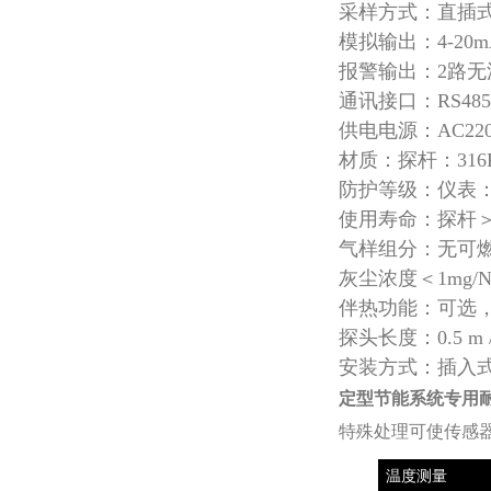
采样方式：直插
模拟输出：4-20
报警输出：2路无源
通讯接口：RS485
供电电源：AC220
材质：探杆：316
防护等级：仪表：I
使用寿命：探杆＞
气样组分：无可
灰尘浓度＜1mg/
伴热功能：可选，伴
探头长度：0.5 m /
安装方式：插入式
定型节能系统专用耐
特殊处理可使传感
温度测量