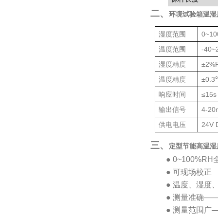
二、
环境试验箱温湿
湿度范围
0~1
温度范围
-40~
湿度精度
±
2%
温度精度
±
0.3
响应时间
≤
15s
输出信号
4-20
供电电压
24V 
三、
定型节能高温湿
●
0~100%RH
●
可现场校正
●
温度、湿度
●
测量准确
—
●
测量范围广