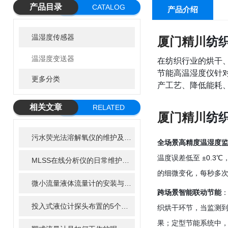
产品目录
CATALOG
产品介绍
温湿度传感器
厦门精川
纺
温湿度变送器
在纺织行业的烘干
节能高温湿度仪针
更多分类
产工艺、降低能耗
相关文章
RELATED
厦门精川
纺
ARTICLE
污水荧光法溶解氧仪的维护及清洁步骤
全场景高精度温湿度
温度误差低至 ±0.3
MLSS在线分析仪的日常维护：清洁、校准与耗材更换指南
的细微变化，每秒多
微小流量液体流量计的安装与调试全攻略
跨场景智能联动节能
投入式液位计探头布置的5个黄金法则
织烘干环节，当监测
果；定型节能系统中，