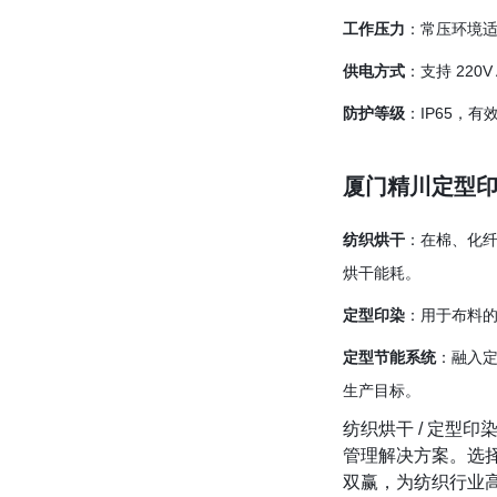
工作压力
：常压环境
供电方式
：支持 220
防护等级
：IP65，
厦门精川定型
纺织烘干
：在棉、化
烘干能耗。
定型印染
：用于布料
定型节能系统
：融入
生产目标。
纺织烘干 / 定型
管理解决方案。选
双赢，为纺织行业