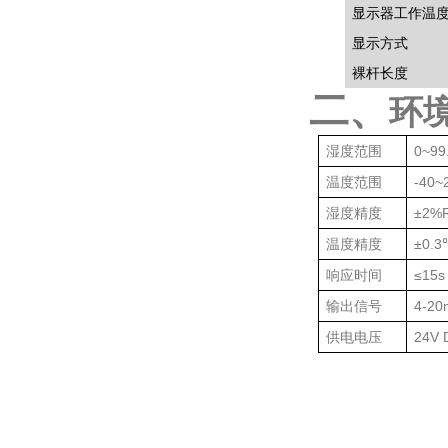
显示器工作温
显示方式
裸杆长度
二、
环
湿度范围
0~99
温度范围
-40~
湿度精度
±
2%
温度精度
±
0.3
响应时间
≤
15s
输出信号
4-20
供电电压
24V 