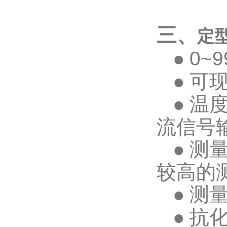
三、
定
●
0~9
●
可
●
温
流信号
●
测
较高的
●
测
●
抗