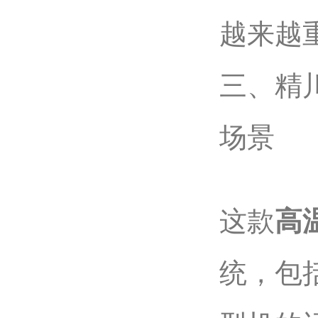
越来越
三、精
场景
这款
高
统，包