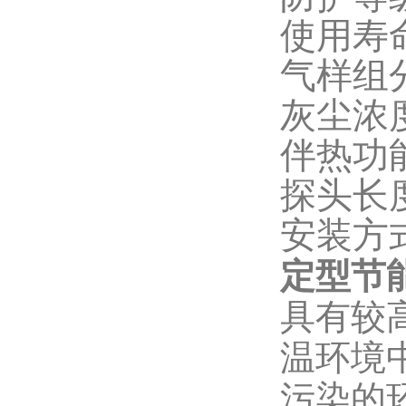
使用寿
气样组
灰尘浓度
伴热功能
探头长度：
安装方
定型节
具有较
温环境
污染的