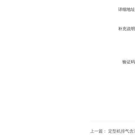
详细地址
补充说明
验证码
上一篇：
定型机排气含