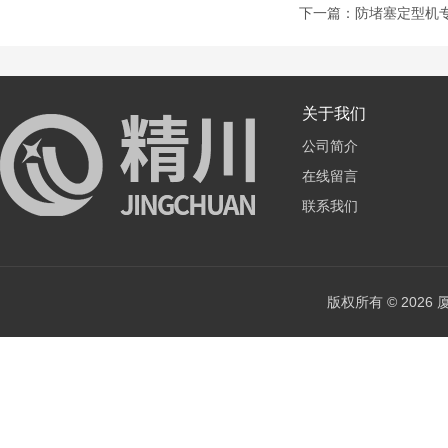
下一篇：
防堵塞定型机
关于我们
公司简介
在线留言
联系我们
版权所有 © 202