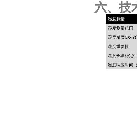
六、技
湿度测量
湿度测量范围
湿度精度
@25
湿度重复性
湿度长期稳定
湿度响应时间