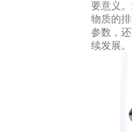
要意义。
物质的排
参数，还
续发展。