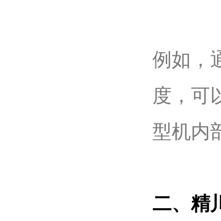
例如，
度，可
型机内
二、精