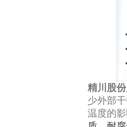
精川股份
少外部干
温度的影
质，耐腐