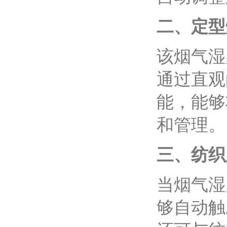
二、定型
该烟气湿
通过直观
能，能够
和管理。
三、纺织
当烟气湿
够自动触