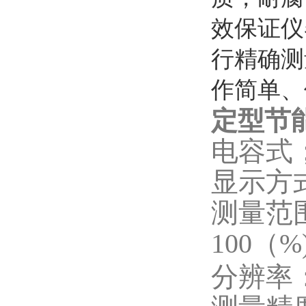
效保证仪
行精确测
作简单、
定型节
电容式
显示方
测量范围
100（%
分辨率：