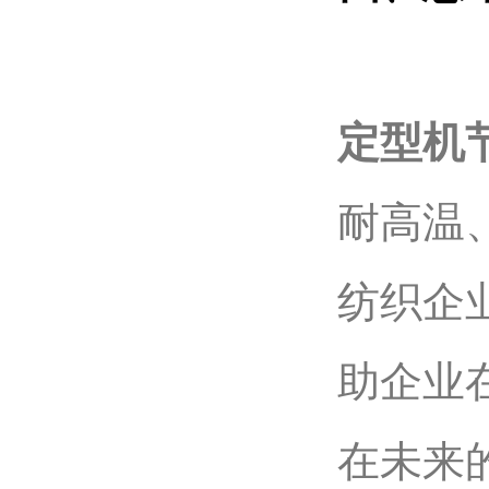
定型机
耐高温
纺织企
助企业
在未来