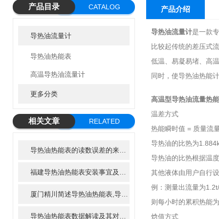
产品目录
CATALOG
产品介绍
导热油流量计
是一款专
导热油流量计
比较起传统的差压式
导热油热能表
低温、易凝易堵、高
高温导热油流量计
同时，使导热油热能
更多分类
高温型导热油流量热
温差方式
相关文章
RELATED
热能瞬时值 = 质量流量 
ARTICLE
导热油的比热为1.88
导热油热能表的读数误差的来源有哪些？
导热油的比热根据温
福建导热油热能表安装事宜及热能计算方式
其他液体由用户自行
例：测量出流量为1.2t/h
厦门精川简述导热油热能表,导热油热量表安装以及工作原理
则每小时的累积热能为67
导热油热能表数据解读及其对工艺优化的影响
焓值方式