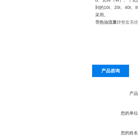
B
、瓦特（
W
）、千瓦
到的
10t
、
20t
、
40t
、
8
采用。
导热油流量计
整套系
产品咨询
产品
您的单位
您的姓名