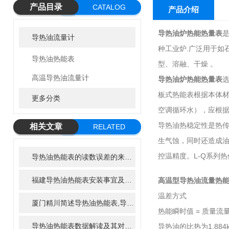
产品目录
CATALOG
产品介绍
导热油炉热能热量表
导热油流量计
种工业炉.广泛用于如石
导热油热能表
型、溶融、干燥 。
高温导热油流量计
导热油炉热能热量表
板式热能表根据本体材
更多分类
空调循环水），应根
导热油热稳定性是热
相关文章
RELATED
生气蚀，同时还造成
ARTICLE
控温精度。L-Q系列
导热油热能表的读数误差的来源有哪些？
福建导热油热能表安装事宜及热能计算方式
高温型导热油流量热
温差方式
厦门精川简述导热油热能表,导热油热量表安装以及工作原理
热能瞬时值 = 质量流量 
导热油热能表数据解读及其对工艺优化的影响
导热油的比热为1.88