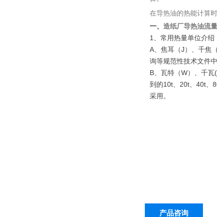
在导热油的热能计算时
一、
造纸厂导热油流
1
、常用热量单位介绍
A
、焦耳（
J
）、千焦
询等规范性技术文件
B
、瓦特（
W
）、千瓦
到的
10t
、
20t
、
40t
、
8
采用。
产品咨询